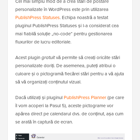
Cel mai simplu mod de a crea stări de postare
personalizate în WordPress este prin utilizarea
PublishPress Statuses
. Echipa noastră a testat
pluginul PublishPress Statuses și l-a considerat cea
mai fiabilă soluție „no-code” pentru gestionarea
fluxurilor de lucru editoriale.
Acest plugin
gratuit
vă permite să creați oricâte stări
personalizate doriți. De asemenea, puteți atribui o
culoare și o pictogramă fiecărei stări pentru a vă ajuta
să vă organizați conținutul vizual.
Dacă utilizați și pluginul
PublishPress Planner
(pe care
îl vom acoperi la Pasul 5), aceste pictograme vor
apărea direct pe calendarul dvs. de conținut, așa cum
se arată în captură de ecran.