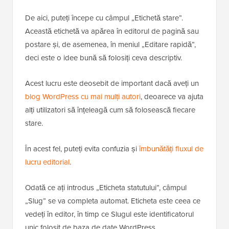
De aici, puteți începe cu câmpul „Etichetă stare”.
Această etichetă va apărea în editorul de pagină sau
postare și, de asemenea, în meniul „Editare rapidă”,
deci este o idee bună să folosiți ceva descriptiv.
Acest lucru este deosebit de important dacă aveți un
blog WordPress cu mai mulți autori
, deoarece va ajuta
alți utilizatori să înțeleagă cum să folosească fiecare
stare.
În acest fel, puteți evita confuzia și
îmbunătăți fluxul de
lucru editorial
.
Odată ce ați introdus „Eticheta statutului”, câmpul
„Slug” se va completa automat. Eticheta este ceea ce
vedeți în editor, în timp ce Slugul este identificatorul
unic folosit de baza de date WordPress.