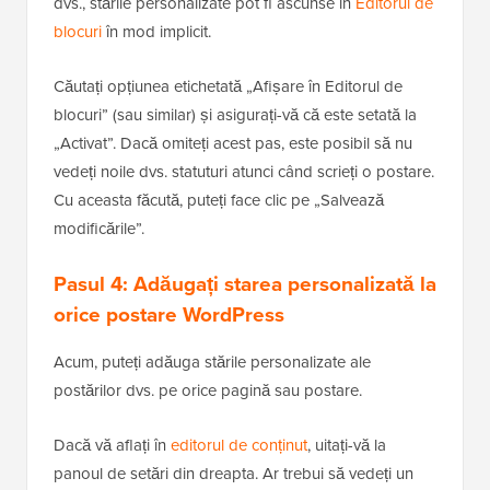
dvs., stările personalizate pot fi ascunse în
Editorul de
blocuri
în mod implicit.
Căutați opțiunea etichetată „Afișare în Editorul de
blocuri” (sau similar) și asigurați-vă că este setată la
„Activat”. Dacă omiteți acest pas, este posibil să nu
vedeți noile dvs. statuturi atunci când scrieți o postare.
Cu aceasta făcută, puteți face clic pe „Salvează
modificările”.
Pasul 4: Adăugați starea personalizată la
orice postare WordPress
Acum, puteți adăuga stările personalizate ale
postărilor dvs. pe orice pagină sau postare.
Dacă vă aflați în
editorul de conținut
, uitați-vă la
panoul de setări din dreapta. Ar trebui să vedeți un