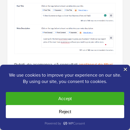
Puteți, de asemenea, să consultați
analizorul de titluri
SEO
. Această funcție poate evalua titlul articolului dvs.
în funcție de cât de eficient și de impact este pentru
utilizatori.
Pentru mai multe informații despre optimizarea site-
ului dvs. pentru motoarele de căutare, accesați pur și
simplu
ghidul nostru suprem WordPress SEO
.