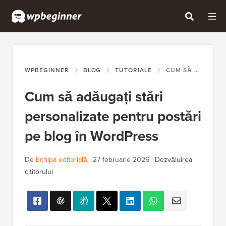
WPBEGINNER
BLOG
TUTORIALE
CUM SĂ ADĂUGAȚI STĂRI PERSONALIZATE PENTRU POSTĂRI PE BLOG ÎN WORDPRESS
Cum să adăugați stări
personalizate pentru postări
pe blog în WordPress
De
Echipa editorială
|
27 februarie 2026
|
Dezvăluirea
cititorului