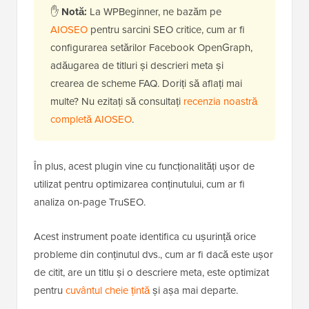
✋
Notă:
La WPBeginner, ne bazăm pe
AIOSEO
pentru sarcini SEO critice, cum ar fi
configurarea setărilor Facebook OpenGraph,
adăugarea de titluri și descrieri meta și
crearea de scheme FAQ. Doriți să aflați mai
multe? Nu ezitați să consultați
recenzia noastră
completă AIOSEO
.
În plus, acest plugin vine cu funcționalități ușor de
utilizat pentru optimizarea conținutului, cum ar fi
analiza on-page TruSEO.
Acest instrument poate identifica cu ușurință orice
probleme din conținutul dvs., cum ar fi dacă este ușor
de citit, are un titlu și o descriere meta, este optimizat
pentru
cuvântul cheie țintă
și așa mai departe.