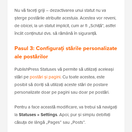
Nu vă faceți griji – dezactivarea unui statut nu va
șterge postările atribuite acestuia. Acestea vor reveni,
de obicei, la un statut implicit, cum ar fi „Schiță”, astfel
încât conținutul dvs. să rămână în siguranță.
Pasul 3: Configurați stările personalizate
ale postărilor
PublishPress Statuses vă permite să utilizați aceleași
stări pe
postări și pagini
. Cu toate acestea, este
posibil să doriți să utilizați aceste stări de postare
personalizate doar pe pagini sau doar pe postări.
Pentru a face această modificare, va trebui să navigați
la
Statuses » Settings
. Apoi, pur și simplu debifați
căsuța de lângă „Pages” sau „Posts”.