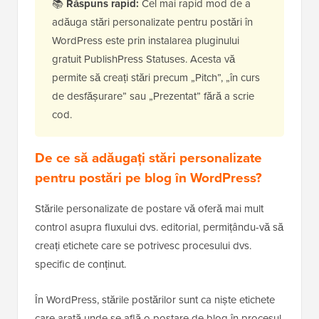
📚
Răspuns rapid:
Cel mai rapid mod de a
adăuga stări personalizate pentru postări în
WordPress este prin instalarea pluginului
gratuit PublishPress Statuses. Acesta vă
permite să creați stări precum „Pitch”, „în curs
de desfășurare” sau „Prezentat” fără a scrie
cod.
De ce să adăugați stări personalizate
pentru postări pe blog în WordPress?
Stările personalizate de postare vă oferă mai mult
control asupra fluxului dvs. editorial, permițându-vă să
creați etichete care se potrivesc procesului dvs.
specific de conținut.
În WordPress, stările postărilor sunt ca niște etichete
care arată unde se află o postare de blog în procesul