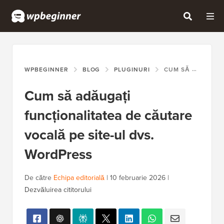
WPBEGINNER
BLOG
PLUGINURI
CUM SĂ ADĂUGAȚI FUNCȚIONALITATEA DE CĂUTARE VOCALĂ PE SITE-UL DVS. WORDPRESS
Cum să adăugați
funcționalitatea de căutare
vocală pe site-ul dvs.
WordPress
De către
Echipa editorială
|
10 februarie 2026
|
Dezvăluirea cititorului