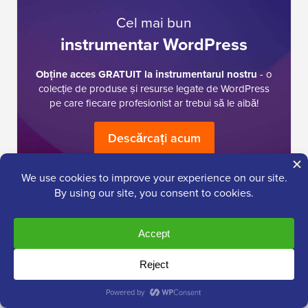
Cel mai bun
instrumentar WordPress
Obține acces GRATUIT la instrumentarul nostru
- o
colecție de produse și resurse legate de WordPress
pe care fiecare profesionist ar trebui să le aibă!
Descărcați acum
Am nevoie de ajutor cu…
Pornirea unui
WordPress
Blog
SEO