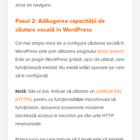
zona de navigare.
Pasul 2: Adăugarea capacității de
căutare vocală în WordPress
Cel mai simplu mod de a configura căutarea vocală în
WordPress este prin utilizarea pluginului
Voice Search
.
Este un plugin WordPress gratuit, ușor de utilizat, care
funcționează imediat. Nu există setări speciale pe care
să le configurați.
Notă:
Site-ul dvs. trebuie să utilizeze un
certificat SSL
(HTTPS)
pentru ca funcționalitățile microfonului să
funcționeze, deoarece browserele moderne
blochează accesul la microfon pe site-urile HTTP
nesecurizate.
Primul lucru pe care trebuie să îl faceți este să instalați