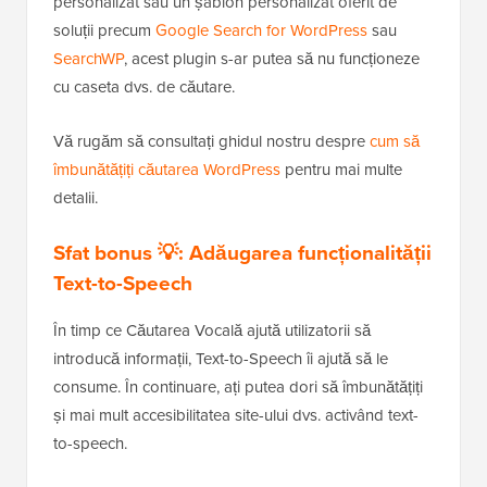
personalizat sau un șablon personalizat oferit de
soluții precum
Google Search for WordPress
sau
SearchWP
, acest plugin s-ar putea să nu funcționeze
cu caseta dvs. de căutare.
Vă rugăm să consultați ghidul nostru despre
cum să
îmbunătățiți căutarea WordPress
pentru mai multe
detalii.
Sfat bonus 💡: Adăugarea funcționalității
Text-to-Speech
În timp ce Căutarea Vocală ajută utilizatorii să
introducă informații, Text-to-Speech îi ajută să le
consume. În continuare, ați putea dori să îmbunătățiți
și mai mult accesibilitatea site-ului dvs. activând text-
to-speech.