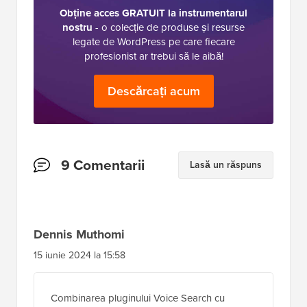
Obține acces GRATUIT la instrumentarul
nostru
- o colecție de produse și resurse
legate de WordPress pe care fiecare
profesionist ar trebui să le aibă!
Descărcați acum
Interacțiuni
9 Comentarii
Lasă un răspuns
cu
cititorii
Dennis Muthomi
15 iunie 2024 la 15:58
Combinarea pluginului Voice Search cu