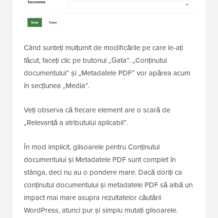
Când sunteți mulțumit de modificările pe care le-ați
făcut, faceți clic pe butonul „Gata”. „Conținutul
documentului” și „Metadatele PDF” vor apărea acum
în secțiunea „Media”.
Veți observa că fiecare element are o scară de
„Relevanță a atributului aplicabil”.
În mod implicit, glisoarele pentru Conținutul
documentului și Metadatele PDF sunt complet în
stânga, deci nu au o pondere mare. Dacă doriți ca
conținutul documentului și metadatele PDF să aibă un
impact mai mare asupra rezultatelor căutării
WordPress, atunci pur și simplu mutați glisoarele.