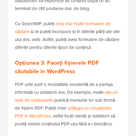
utilizatorilor să exploreze alt conținut după ce au
terminat de citit postarea dvs. de blog.
Cu SearchWP, puteți
crea mai multe formulare de
căutare
și le puteți încorpora și în diferite părți ale site-
ului dvs. web. Astfel, puteți avea formulare de căutare
diferite pentru diferite tipuri de conținut.
Opțiunea 3: Faceți fișierele PDF
căutabile în WordPress
PDF-urile sunt o modalitate excelentă de a partaja
informații cu vizitatorii dvs. De exemplu, multe
site-uri
web de restaurante
publică meniurile lor sub formă
de fișiere PDF. Puteți chiar
adăuga un vizualizator
PDF în WordPress
, astfel încât clienții și vizitatorii să
poată vedea conținutul PDF-ului fără a-l descărca.