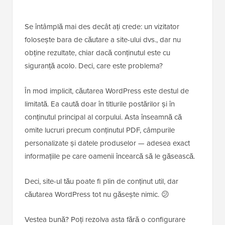
Se întâmplă mai des decât ați crede: un vizitator
folosește bara de căutare a site-ului dvs., dar nu
obține rezultate, chiar dacă conținutul este cu
siguranță acolo. Deci, care este problema?
În mod implicit, căutarea WordPress este destul de
limitată. Ea caută doar în titlurile postărilor și în
conținutul principal al corpului. Asta înseamnă că
omite lucruri precum conținutul PDF, câmpurile
personalizate și datele produselor — adesea exact
informațiile pe care oamenii încearcă să le găsească.
Deci, site-ul tău poate fi plin de conținut util, dar
căutarea WordPress tot nu găsește nimic. 😕
Vestea bună? Poți rezolva asta fără o configurare