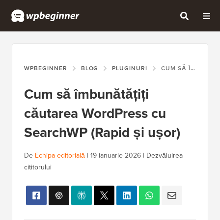
WPBEGINNER
BLOG
PLUGINURI
CUM SĂ ÎMBUNĂTĂȚIȚI CĂUTAREA WORDPRESS CU SEARCHWP (RAPID ȘI UȘOR)
Cum să îmbunătățiți
căutarea WordPress cu
SearchWP (Rapid și ușor)
De
Echipa editorială
|
19 ianuarie 2026
|
Dezvăluirea
cititorului