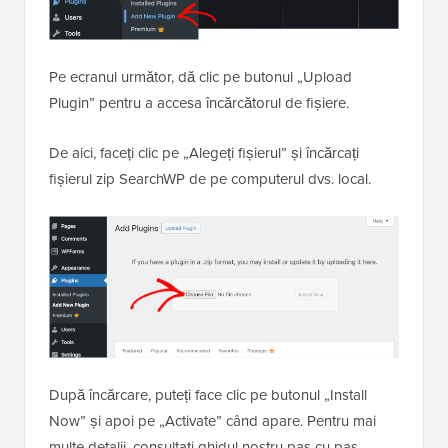
Pe ecranul următor, dă clic pe butonul „Upload
Plugin” pentru a accesa încărcătorul de fișiere.
De aici, faceți clic pe „Alegeți fișierul” și încărcați
fișierul zip SearchWP de pe computerul dvs. local.
După încărcare, puteți face clic pe butonul „Install
Now” și apoi pe „Activate” când apare. Pentru mai
multe detalii, consultați ghidul nostru pas cu pas