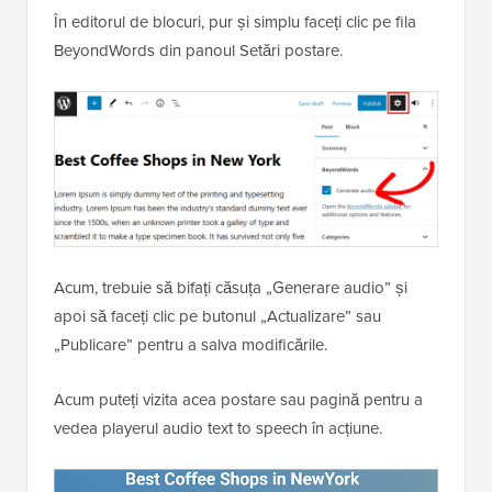
În editorul de blocuri, pur și simplu faceți clic pe fila
BeyondWords din panoul Setări postare.
Acum, trebuie să bifați căsuța „Generare audio” și
apoi să faceți clic pe butonul „Actualizare” sau
„Publicare” pentru a salva modificările.
Acum puteți vizita acea postare sau pagină pentru a
vedea playerul audio text to speech în acțiune.