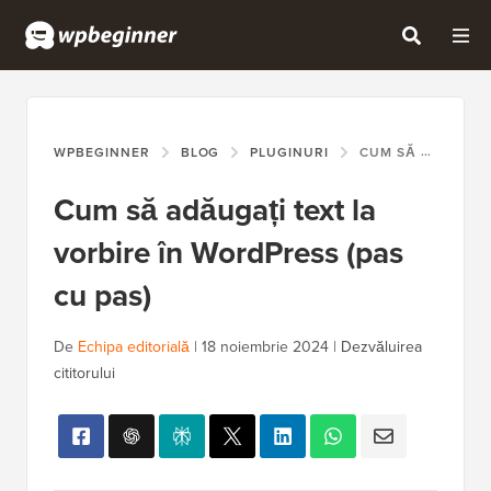
WPBEGINNER
BLOG
PLUGINURI
CUM SĂ ADĂUGAȚI TEXT LA VORBIRE ÎN WORDPRESS (PAS CU PAS)
Cum să adăugați text la
vorbire în WordPress (pas
cu pas)
De
Echipa editorială
|
18 noiembrie 2024
|
Dezvăluirea
cititorului