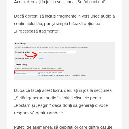
Acum, derulați în jos la secțiunea „Setări conținut”.
Dacă dorești să incluzi fragmente în versiunea audio a
conținutului tău, pur și simplu bifează opțiunea
„Procesează fragmente”.
După ce faceți acest lucru, derulați în jos la secțiunea
„Setări generare audio” și bifați căsuțele pentru
„Postări” și „Pagini” dacă doriți să generați o voce
responsivă pentru ambele.
Puteți, de asemenea, să debifați oricare dintre căsuțe