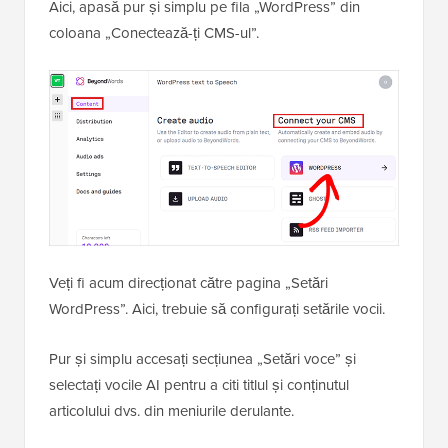
Aici, apasă pur și simplu pe fila „WordPress” din
coloana „Conectează-ți CMS-ul”.
Veți fi acum direcționat către pagina „Setări
WordPress”. Aici, trebuie să configurați setările vocii.
Pur și simplu accesați secțiunea „Setări voce” și
selectați vocile AI pentru a citi titlul și conținutul
articolului dvs. din meniurile derulante.