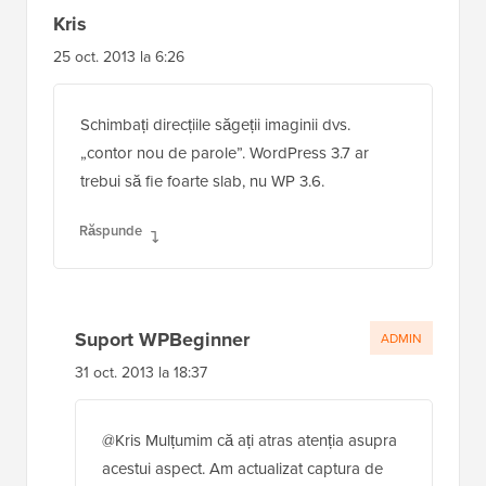
Kris
25 oct. 2013 la 6:26
Schimbați direcțiile săgeții imaginii dvs.
„contor nou de parole”. WordPress 3.7 ar
trebui să fie foarte slab, nu WP 3.6.
Răspunde
Suport WPBeginner
ADMIN
31 oct. 2013 la 18:37
@Kris Mulțumim că ați atras atenția asupra
acestui aspect. Am actualizat captura de