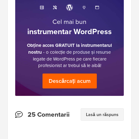
Cel mai bun
instrumentar WordPress
Obține acces GRATUIT la instrumentarul
nostru
- o colecție de produse și resurse
legate de WordPress pe care fiecare
profesionist ar trebui să le aibă!
Descărcați acum
Interacțiuni
25 Comentarii
Lasă un răspuns
cu
cititorii