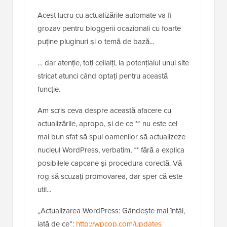
Acest lucru cu actualizările automate va fi
grozav pentru bloggerii ocazionali cu foarte
puține pluginuri și o temă de bază...
… dar atenție, toți ceilalți, la potențialul unui site
stricat atunci când optați pentru această
funcție.
Am scris ceva despre această afacere cu
actualizările, apropo, și de ce ** nu este cel
mai bun sfat să spui oamenilor să actualizeze
nucleul WordPress, verbatim, ** fără a explica
posibilele capcane și procedura corectă. Vă
rog să scuzați promovarea, dar sper că este
util...
„Actualizarea WordPress: Gândește mai întâi,
iată de ce”:
http://wpcop.com/updates