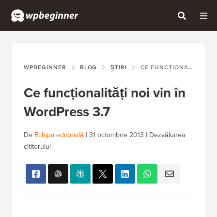
WPBEGINNER
BLOG
ȘTIRI
CE FUNCȚIONALITĂȚI NOI VIN ÎN WORDPRESS 3.7
Ce funcționalități noi vin în
WordPress 3.7
De
Echipa editorială
|
31 octombrie 2013
|
Dezvăluirea
cititorului