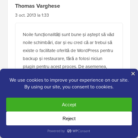
Thomas Varghese
3 oct. 2013 la 1:33
Noile funcționalități sunt bune și aștept să văd
noile schimbări, dar și eu cred că ar trebui să
existe o facilitate oferită de WordPress pentru
backup și restaurare, fără a folosi niciun
plugin pentru acest proces. De asemenea,
actualizările automate sunt în regulă atâta timp
cât nu afectează tema pe site-ul live.
Răspunde
Gene
2 oct. 2013 la 23:35