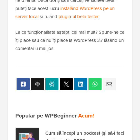
fie diferită. Dacă doriți să încercați versiunea beta,
puteți face acest lucru
instalând WordPress pe un
server local
și rulând
plugin-ul beta tester
.
La ce funcționalitate aștepți cel mai mult? Spune-ne ce
îți place sau ce nu îți place la WordPress 3.7 lăsând un
comentariu mai jos.
Popular pe WPBeginner
Acum!
Cum să începi un podcast (și să-l faci