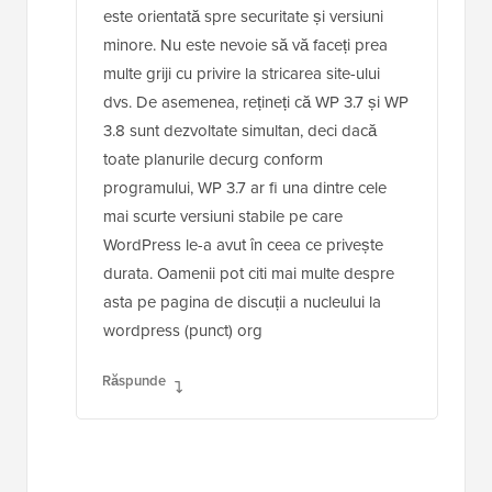
este orientată spre securitate și versiuni
minore. Nu este nevoie să vă faceți prea
multe griji cu privire la stricarea site-ului
dvs. De asemenea, rețineți că WP 3.7 și WP
3.8 sunt dezvoltate simultan, deci dacă
toate planurile decurg conform
programului, WP 3.7 ar fi una dintre cele
mai scurte versiuni stabile pe care
WordPress le-a avut în ceea ce privește
durata. Oamenii pot citi mai multe despre
asta pe pagina de discuții a nucleului la
wordpress (punct) org
Răspunde