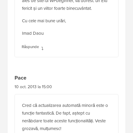
ales de site-ul WPbeginner, vă doresc un Eid
fericit și un viitor foarte binecuvântat.
Cu cele mai bune urări,
Imad Daou
Răspunde
Pace
10 oct. 2013 la 15:00
Cred că actualizarea automată minoră este o
funcție fantastică. De fapt, aștept cu
nerăbdare toate aceste funcționalități. Veste
grozavă, mulțumesc!