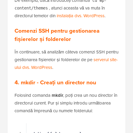
De exemplu, dacă introduceți comanda
cd wp-
, atunci aceasta vă va muta în
content/themes
directorul temelor din
instalația dvs. WordPress
.
Comenzi SSH pentru gestionarea
fișierelor și folderelor
În continuare, să analizăm câteva comenzi SSH pentru
gestionarea fișierelor și folderelor de pe
serverul site-
ului dvs. WordPress
.
4. mkdir - Creați un director nou
Folosind comanda
mkdir
, poți crea un nou director în
directorul curent. Pur și simplu introdu următoarea
comandă împreună cu numele folderului: