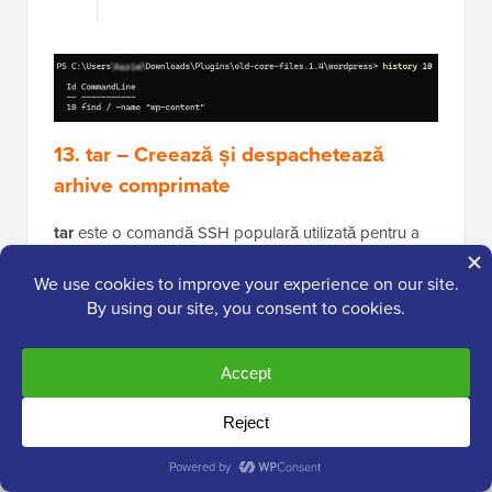
1
history 10
13. tar – Creează și despachetează
arhive comprimate
tar
este o comandă SSH populară utilizată pentru a
despacheta fișierele
. Există multe
.tar.gz
instrumente terțe care utilizează acest format pentru a
comprima fișiere, iar acesta este o alternativă la
fișierele zip.