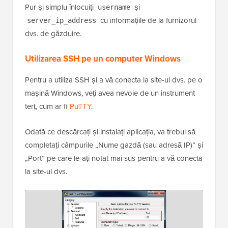
Pur și simplu înlocuiți
și
username
cu informațiile de la furnizorul
server_ip_address
dvs. de găzduire.
Utilizarea SSH pe un computer Windows
Pentru a utiliza SSH și a vă conecta la site-ul dvs. pe o
mașină Windows, veți avea nevoie de un instrument
terț, cum ar fi
PuTTY
.
Odată ce descărcați și instalați aplicația, va trebui să
completați câmpurile „Nume gazdă (sau adresă IP)” și
„Port” pe care le-ați notat mai sus pentru a vă conecta
la site-ul dvs.