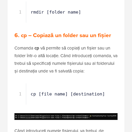
1
rmdir [folder name]
6. cp – Copiază un folder sau un fișier
Comanda
cp
vă permite să copiați un fișier sau un
folder într-o altă locație. Când introduceți comanda, va
trebui să specificați numele fișierului sau al folderului
și destinația unde va fi salvată copia:
1
cp [file name] [destination]