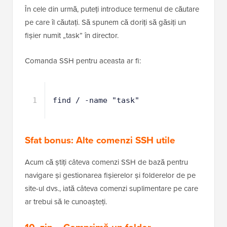
– Caută un tip de director
-type -d
– Caută un tip de fișier
-type -f
În cele din urmă, puteți introduce termenul de căutare
pe care îl căutați. Să spunem că doriți să găsiți un
fișier numit „task” în director.
Comanda SSH pentru aceasta ar fi:
1
find / -name "task" 
Sfat bonus:
Alte comenzi SSH utile
Acum că știți câteva comenzi SSH de bază pentru
navigare și gestionarea fișierelor și folderelor de pe