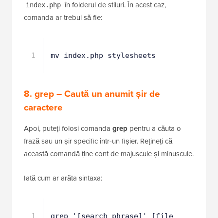
De exemplu, să spunem că doriți să mutați un fișier
în folderul de stiluri. În acest caz,
index.php
comanda ar trebui să fie:
1
mv index.php stylesheets
8. grep – Caută un anumit șir de
caractere
Apoi, puteți folosi comanda
grep
pentru a căuta o
frază sau un șir specific într-un fișier. Rețineți că
această comandă ține cont de majuscule și minuscule.
Iată cum ar arăta sintaxa: