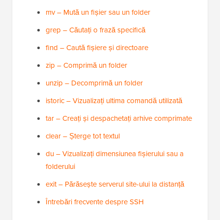
mv – Mută un fișier sau un folder
grep – Căutați o frază specifică
find – Caută fișiere și directoare
zip – Comprimă un folder
unzip – Decomprimă un folder
istoric – Vizualizați ultima comandă utilizată
tar – Creați și despachetați arhive comprimate
clear – Șterge tot textul
du – Vizualizați dimensiunea fișierului sau a
folderului
exit – Părăsește serverul site-ului la distanță
Întrebări frecvente despre SSH