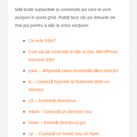
Iată toate subiectele și comenzile pe care le vom
acoperi în acest ghid. Puteți face clic pe linkurile de
mai jos pentru a sări la orice secțiune:
Ce este SSH?
Cum să vă conectați la site-ul dvs. WordPress
folosind SSH
pwd – Afișează calea completă către director
ls – Listează fișierele și folderele dintr-un
director
cd – Schimbă directorul
mkdir - Creează un director nou
rmdir – Elimină directorul gol
cp – Copiază un folder sau un fișier