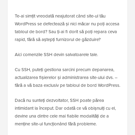
Te-ai simțit vreodată neajutorat când site-ul tău
WordPress se defectează și nici măcar nu poți accesa
tabloul de bord? Sau ți-ai fi dorit să poți repara ceva
rapid, fără să aștepți furnizorul de găzduire?
Aici comenzile SSH devin salvatoarele tale.
Cu SSH, puteți gestiona sarcini precum depanarea,
actualizarea fișierelor și administrarea site-ului dvs. –
fără a vă baza exclusiv pe tabloul de bord WordPress.
Dacă nu sunteți dezvoltator, SSH poate părea
intimidant la început. Dar odată ce vă obișnuiți cu el,
devine una dintre cele mai fiabile modalități de a
menține site-ul funcționând fără probleme.