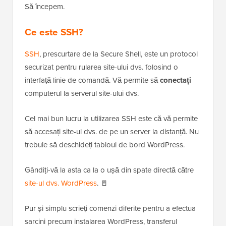
Să începem.
Ce este SSH?
SSH
, prescurtare de la Secure Shell, este un protocol
securizat pentru rularea site-ului dvs. folosind o
interfață linie de comandă. Vă permite să
conectați
computerul la serverul site-ului dvs.
Cel mai bun lucru la utilizarea SSH este că vă permite
să accesați site-ul dvs. de pe un server la distanță. Nu
trebuie să deschideți tabloul de bord WordPress.
Gândiți-vă la asta ca la o ușă din spate directă către
site-ul dvs. WordPress
. 🚪
Pur și simplu scrieți comenzi diferite pentru a efectua
sarcini precum instalarea WordPress, transferul