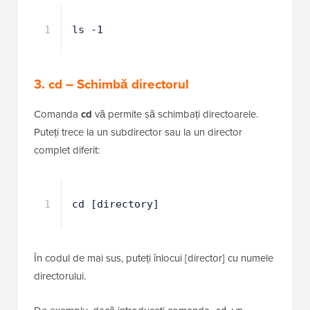
1
ls -1
3. cd – Schimbă directorul
Comanda
cd
vă permite să schimbați directoarele.
Puteți trece la un subdirector sau la un director
complet diferit:
1
cd [directory]
În codul de mai sus, puteți înlocui [director] cu numele
directorului.