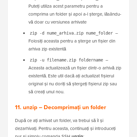
–
zip -r nume_fisier.zip nume_folder
Aceasta comprimă un folder, dar nu îl șterge
–
zip -m nume_fisier.zip nume_folder
Puteți utiliza acest parametru pentru a
comprima un folder și apoi a-l șterge, lăsându-
vă doar cu versiunea arhivate
–
zip -d nume_arhiva.zip nume_folder
Folosiți aceasta pentru a șterge un fișier din
arhiva zip existentă
–
zip -u filename.zip foldername
Aceasta actualizează un fișier dintr-o arhivă zip
existentă. Este util dacă ați actualizat fișierul
original și nu doriți să ștergeți fișierul zip sau
să creați unul nou.
11. unzip – Decomprimați un folder