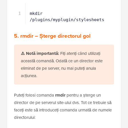
1
mkdir 
/plugins/myplugin/stylesheets
5. rmdir – Șterge directorul gol
⚠️
Notă importantă:
Fiți atenți când utilizați
această comandă. Odată ce un director este
eliminat de pe server, nu mai puteți anula
acțiunea.
Puteți folosi comanda
rmdir
pentru a șterge un
director de pe serverul site-ului dvs. Tot ce trebuie să
faceți este să introduceți comanda urmată de numele
directorului: