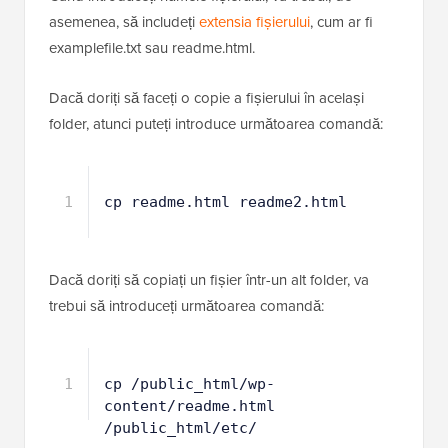
Când introduceți numele fișierului, va trebui, de
asemenea, să includeți
extensia fișierului
, cum ar fi
examplefile.txt sau readme.html.
Dacă doriți să faceți o copie a fișierului în același
folder, atunci puteți introduce următoarea comandă:
1
cp readme.html readme2.html
Dacă doriți să copiați un fișier într-un alt folder, va
trebui să introduceți următoarea comandă:
1
cp /public_html/wp-
content/readme.html 