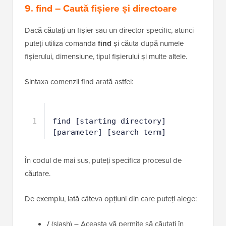
pentru a ignora majusculele/minusculele atunci când
efectuați căutarea.
9. find – Caută fișiere și directoare
Dacă căutați un fișier sau un director specific, atunci
puteți utiliza comanda
find
și căuta după numele
fișierului, dimensiune, tipul fișierului și multe altele.
Sintaxa comenzii find arată astfel:
1
find [starting directory] 
[parameter] [search term]
În codul de mai sus, puteți specifica procesul de
căutare.