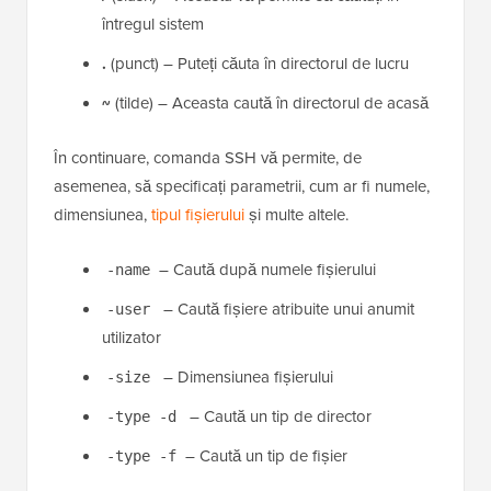
De exemplu, iată câteva opțiuni din care puteți alege:
/
(slash) – Aceasta vă permite să căutați în
întregul sistem
.
(punct) – Puteți căuta în directorul de lucru
~
(tilde) – Aceasta caută în directorul de acasă
În continuare, comanda SSH vă permite, de
asemenea, să specificați parametrii, cum ar fi numele,
dimensiunea,
tipul fișierului
și multe altele.
– Caută după numele fișierului
-name
– Caută fișiere atribuite unui anumit
-user
utilizator
– Dimensiunea fișierului
-size