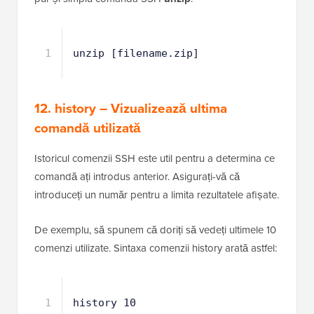
După ce ați arhivat un folder, va trebui să îl și
dezarhivați. Pentru aceasta, continuați și introduceți
pur și simplu comanda SSH
unzip
:
1
unzip [filename.zip]
12. history – Vizualizează ultima
comandă utilizată
Istoricul comenzii SSH este util pentru a determina ce
comandă ați introdus anterior. Asigurați-vă că
introduceți un număr pentru a limita rezultatele afișate.
De exemplu, să spunem că doriți să vedeți ultimele 10
comenzi utilizate. Sintaxa comenzii history arată astfel: