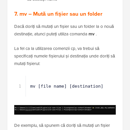
folderul de destinație dacă există un alt fișier
cu același nume
7.
mv
– Mută un fișier sau un folder
Dacă doriți să mutați un fișier sau un folder la o nouă
destinație, atunci puteți utiliza comanda
mv
.
La fel ca la utilizarea comenzii cp, va trebui să
specificați numele fișierului și destinația unde doriți să
mutați fișierul:
1
mv [file name] [destination]