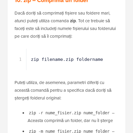
site-ul dvs., iată câteva comenzi suplimentare pe care
ar trebui să le cunoașteți.
10. zip – Comprimă un folder
Dacă doriți să comprimați fișiere sau foldere mari,
atunci puteți utiliza comanda
zip
. Tot ce trebuie să
faceți este să includeți numele fișierului sau folderului
pe care doriți să îl comprimați:
1
zip filename.zip foldername
Puteți utiliza, de asemenea, parametri diferiți cu
această comandă pentru a specifica dacă doriți să
ștergeți folderul original: