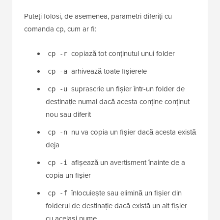
/public_html/etc/
Puteți folosi, de asemenea, parametri diferiți cu
comanda cp, cum ar fi:
copiază tot conținutul unui folder
cp -r
arhivează toate fișierele
cp -a
suprascrie un fișier într-un folder de
cp -u
destinație numai dacă acesta conține conținut
nou sau diferit
nu va copia un fișier dacă acesta există
cp -n
deja
afișează un avertisment înainte de a
cp -i
copia un fișier
înlocuiește sau elimină un fișier din
cp -f