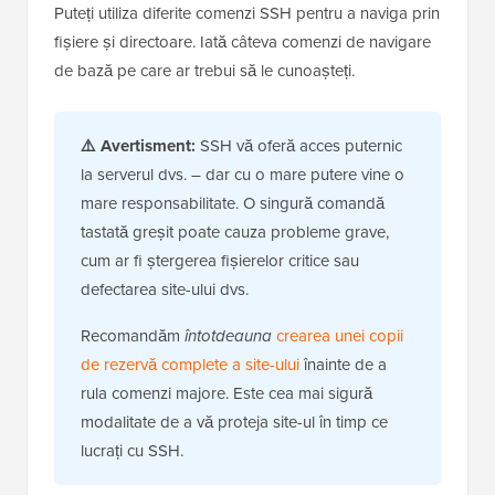
Puteți utiliza diferite comenzi SSH pentru a naviga prin
fișiere și directoare. Iată câteva comenzi de navigare
de bază pe care ar trebui să le cunoașteți.
⚠️ Avertisment:
SSH vă oferă acces puternic
la serverul dvs. – dar cu o mare putere vine o
mare responsabilitate. O singură comandă
tastată greșit poate cauza probleme grave,
cum ar fi ștergerea fișierelor critice sau
defectarea site-ului dvs.
Recomandăm
întotdeauna
crearea unei copii
de rezervă complete a site-ului
înainte de a
rula comenzi majore. Este cea mai sigură
modalitate de a vă proteja site-ul în timp ce
lucrați cu SSH.