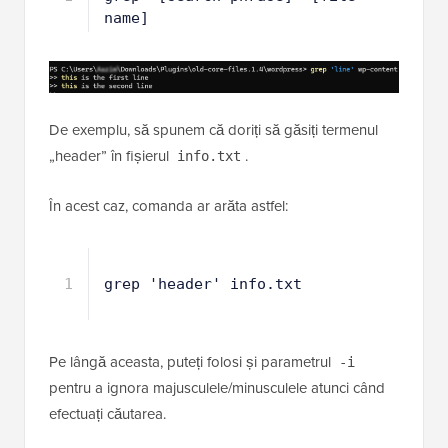
1
grep '[search phrase]' [file 
name]
De exemplu, să spunem că doriți să găsiți termenul
„header” în fișierul
.
info.txt
În acest caz, comanda ar arăta astfel:
1
grep 'header' info.txt
Pe lângă aceasta, puteți folosi și parametrul
-i