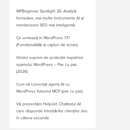
WPBeginner Spotlight 26: Analiză
formulare, mai multe instrumente AI și
monitorizare SEO mai inteligentă
Ce urmează în WordPress 7.1?
(Funcționalități și capturi de ecran)
Ghidul suprem de protecție împotriva
spamului WordPress – Pas cu pas
(2026)
Cum să conectați agenți AI cu
WordPress folosind MCP (pas cu pas)
Vă prezentăm HelpJet: Chatbotul AI
care răspunde întrebărilor clienților dvs.
în câteva secunde