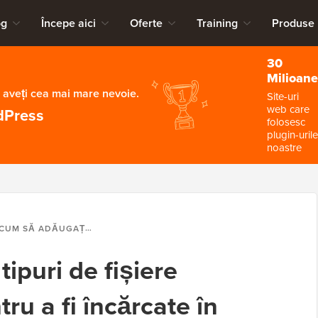
og
Începe aici
Oferte
Training
Produse
30
Milioane
 aveți cea mai mare nevoie.
Site-uri
web care
dPress
folosesc
plugin-urile
noastre
UM SĂ ADĂUGAȚI TIPURI DE FIȘIERE SUPLIMENTARE PENTRU A FI ÎNCĂRCATE ÎN WORDPRESS
ipuri de fișiere
ru a fi încărcate în