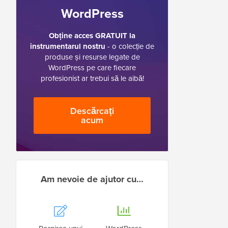
WordPress
Obține acces GRATUIT la
instrumentarul nostru
- o colecție de
produse și resurse legate de
WordPress pe care fiecare
profesionist ar trebui să le aibă!
Descărcați
acum
Am nevoie de ajutor cu…