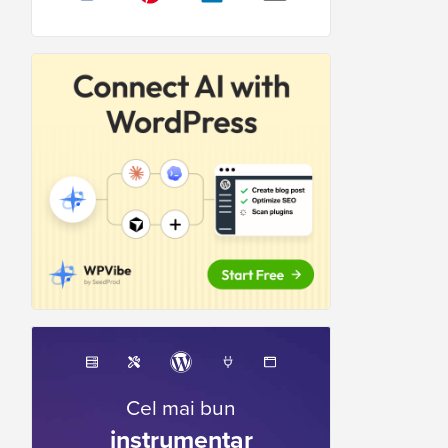
Cel mai bun
instrumentar