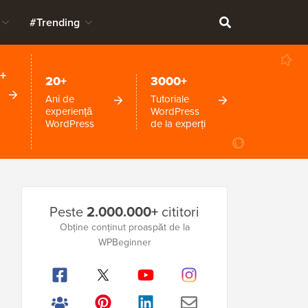
#Trending
+
20+
3000+
Ani de
Tutoriale
experiență
WordPress
WordPress
de la experți
Bara
Peste
2.000.000+
cititori
laterală
Obține conținut proaspăt de la
WPBeginner
principală