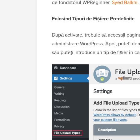
de fondatorul WPBeginner,
Syed Balkhi
.
Folosind Tipuri de Fișiere Predefinite
După activare, trebuie să accesați pagi
administrare WordPress. Apoi, puteți derul
sau puteți introduce un tip de fișier în c