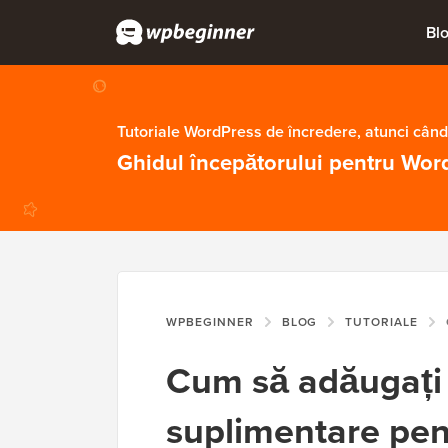
Bl
Tutoriale WordPress de încredere, atunci când
Ghidul începătorului pentru Wor
WPBEGINNER
BLOG
TUTORIALE
C
Cum să adăugați t
suplimentare pent