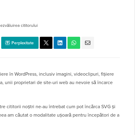
ezvăluirea cititorului
Perplexitate
ere în WordPress, inclusiv imagini, videoclipuri, fișiere
a, unii proprietari de site-uri web au nevoie să încarce
tre cititorii noștri ne-au întrebat cum pot încărca SVG și
aceea am căutat o modalitate ușoară pentru începători de a