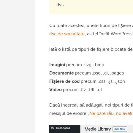
dvs.
Cu toate acestea, unele tipuri de fișiere 
risc de securitate
, astfel încât WordPress
Iată o listă de tipuri de fișiere blocate 
Imagini
precum .svg, .bmp
Documente
precum .psd, .ai, .pages
Fișiere de cod
precum .css, .js, .json
Video
precum .flv, .f4l, .qt
Dacă încercați să adăugați noi tipuri de 
mesajul de eroare „
Ne pare rău, nu aveți