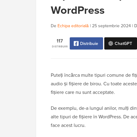
WordPress
De
Echipa editorială
|
25 septembrie 2024
|
D
117
Distribuie
ChatGPT
DISTRIBUIRI
Puteți încărca multe tipuri comune de fiși
audio și fișiere de birou. Cu toate aceste
fișiere care nu sunt acceptate.
De exemplu, de-a lungul anilor, mulți din
alte tipuri de fișiere în WordPress. De 
face acest lucru.