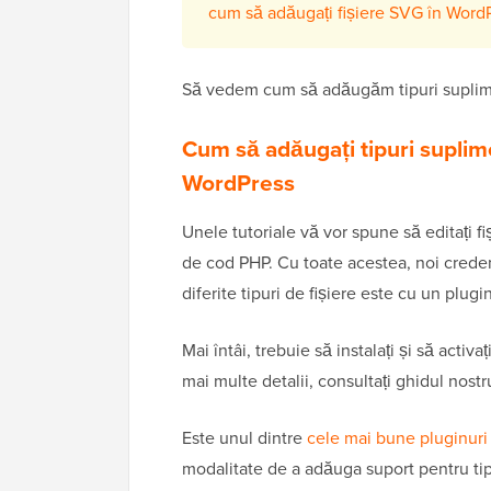
cum să adăugați fișiere SVG în Word
Să vedem cum să adăugăm tipuri suplimen
Cum să adăugați tipuri suplime
WordPress
Unele tutoriale vă vor spune să editați fi
de cod PHP. Cu toate acestea, noi crede
diferite tipuri de fișiere este cu un plugi
Mai întâi, trebuie să instalați și să activa
mai multe detalii, consultați ghidul nos
Este unul dintre
cele mai bune pluginuri 
modalitate de a adăuga suport pentru tip