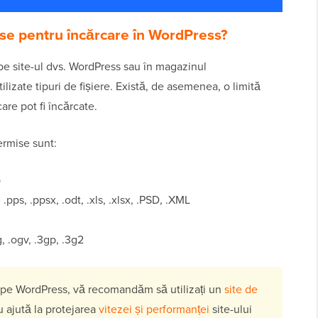
mise pentru încărcare în WordPress?
 pe site-ul dvs. WordPress sau în magazinul
zate tipuri de fișiere. Există, de asemenea, o limită
re pot fi încărcate.
permise sunt:
p
 .pps, .ppsx, .odt, .xls, .xlsx, .PSD, .XML
, .ogv, .3gp, .3g2
ri pe WordPress, vă recomandăm să utilizați un
site de
 ajută la protejarea
vitezei și performanței
site-ului