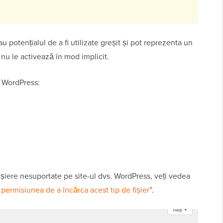
au potențialul de a fi utilizate greșit și pot reprezenta un
 nu le activează în mod implicit.
de WordPress:
fișiere nesuportate pe site-ul dvs. WordPress, veți vedea
 permisiunea de a încărca acest tip de fișier
”.