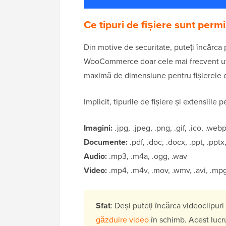
Ce tipuri de fișiere sunt per
Din motive de securitate, puteți încărca
WooCommerce doar cele mai frecvent utili
maximă de dimensiune pentru fișierele ca
Implicit, tipurile de fișiere și extensiile 
Imagini:
.jpg, .jpeg, .png, .gif, .ico, .web
Documente:
.pdf, .doc, .docx, .ppt, .pptx,
Audio:
.mp3, .m4a, .ogg, .wav
Video:
.mp4, .m4v, .mov, .wmv, .avi, .mpg
Sfat
: Deși puteți încărca videoclipu
găzduire video
în schimb. Acest lucru