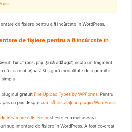
Press
.
tare de fișiere pentru a fi încărcate în WordPress.
ntare de fișiere pentru a fi încărcate în
șierul
și să adăugați acolo un fragment
functions.php
m că cea mai ușoară și sigură modalitate de a permite
n simplu.
ți pluginul gratuit
File Upload Types by WPForms
. Pentru
tru pas cu pas despre
cum să instalați un plugin WordPress
.
de încărcare a fișierelor
și este cea mai ușoară
uri suplimentare de fișiere în WordPress. A fost co-creat