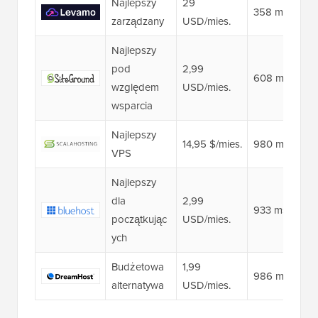
Najlepszy
29
358 ms 👑
zarządzany
USD/mies.
Najlepszy
pod
2,99
608 ms
względem
USD/mies.
wsparcia
Najlepszy
14,95 $/mies.
980 ms
VPS
Najlepszy
dla
2,99
933 ms
początkując
USD/mies.
ych
Budżetowa
1,99
986 ms
alternatywa
USD/mies.