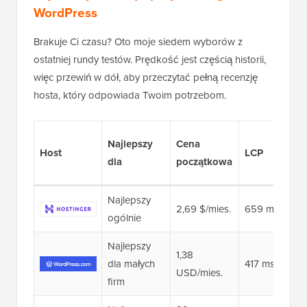
WordPress
Brakuje Ci czasu? Oto moje siedem wyborów z
ostatniej rundy testów. Prędkość jest częścią historii,
więc przewiń w dół, aby przeczytać pełną recenzję
hosta, który odpowiada Twoim potrzebom.
Najlepszy
Cena
Host
LCP
dla
początkowa
Najlepszy
2,69 $/mies.
659 ms
ogólnie
Najlepszy
1,38
dla małych
417 ms
USD/mies.
firm