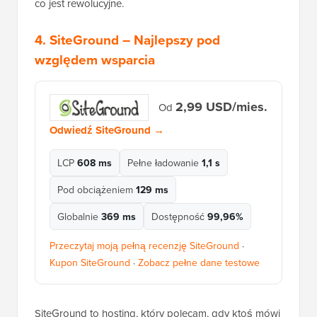
co jest rewolucyjne.
4.
SiteGround
– Najlepszy pod
względem wsparcia
2,99 USD/mies.
Od
Odwiedź SiteGround →
LCP
608 ms
Pełne ładowanie
1,1 s
Pod obciążeniem
129 ms
Globalnie
369 ms
Dostępność
99,96%
Przeczytaj moją pełną recenzję SiteGround
·
Kupon SiteGround
·
Zobacz pełne dane testowe
SiteGround to hosting, który polecam, gdy ktoś mówi