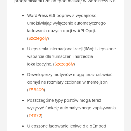
programistami i zmian "pod maską" w WordPress 6.6.
WordPress 6.6 poprawia wydajność,
umożliwiając wyłączenie automatycznego
ładowania dużych opcji w API Opcji.
(
Szczegóły
)
Ulepszenia internacjonalizacji (i18n): Ulepszone
wsparcie dla tłumaczeń i narzędzia
lokalizacyjne. (
Szczegóły
)
Deweloperzy motywów mogą teraz ustawiać
domyślne rozmiary czcionek w theme.json
(
#58409
)
Poszczególne typy postów mogą teraz
wyłączyć funkcję automatycznego zapisywania
(
#41172
)
Ulepszone ładowanie leniwe dla oEmbed