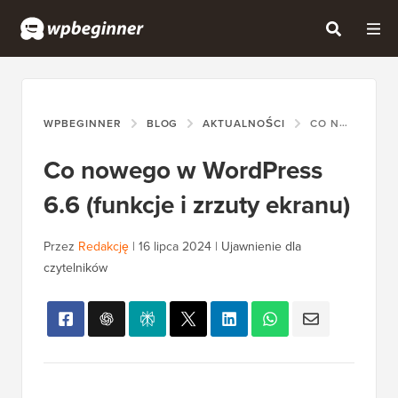
WPBEGINNER
BLOG
AKTUALNOŚCI
CO NOWEGO W WORDPRESS 6.6 (FUNKCJE I ZRZUTY EKRANU)
Co nowego w WordPress
6.6 (funkcje i zrzuty ekranu)
Przez
Redakcję
|
16 lipca 2024
|
Ujawnienie dla
czytelników