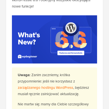
WordPressie 6.6 i odkryjmy wszystkie ekscytujące
nowe funkcje!
Uwaga:
Zanim zaczniemy, krótka
przypomnienie: jeśli nie korzystasz z
zarządzanego hostingu WordPress
, będziesz
musiał ręcznie zainicjować aktualizację.
Nie martw się; mamy dla Ciebie szczegółowy