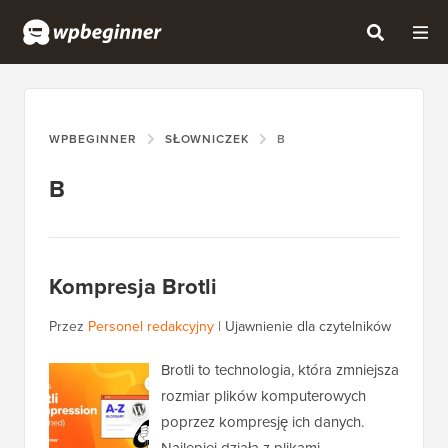
WPBEGINNER
SŁOWNICZEK
B
B
Kompresja Brotli
Przez
Personel redakcyjny
|
Ujawnienie dla czytelników
Brotli to technologia, która zmniejsza
rozmiar plików komputerowych
poprzez kompresję ich danych.
Najlepiej działa z plikami