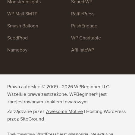
MonsterInsights
SearchWP
WP Mail SMTP
RafflePress
Smash Balloon
PushEngage
SeedProd
WP Charitable
Nameboy
AffiliateWP
Prawa autorskie © 2009 - 2026 WPBeginner LLC.
Wszelkie prawa zastrzeżone. WPBeginner® jest
zarejestrowanym znakiem towarowym.
Zarządzane przez
Awesome Motive
|
Hosting WordPress
przez
SiteGround
Znak towarowy WordPress® jest własnością intelektualną