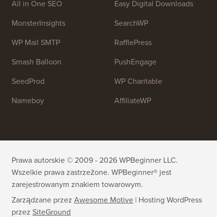
Dołącz do naszego zespołu:
Zatrudniamy!
OptinMonster
Duplicator
WPForms
WP Simple Pay
All in One SEO
Easy Digital Downloads
MonsterInsights
SearchWP
WP Mail SMTP
RafflePress
Smash Balloon
PushEngage
SeedProd
WP Charitable
Nameboy
AffiliateWP