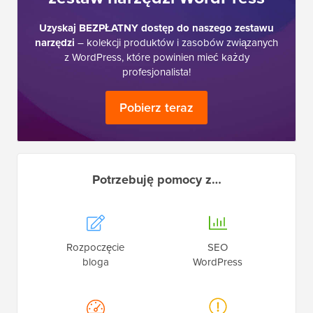
Uzyskaj BEZPŁATNY dostęp do naszego zestawu
narzędzi
– kolekcji produktów i zasobów związanych
z WordPress, które powinien mieć każdy
profesjonalista!
Pobierz teraz
Potrzebuję pomocy z…
Rozpoczęcie
SEO
bloga
WordPress