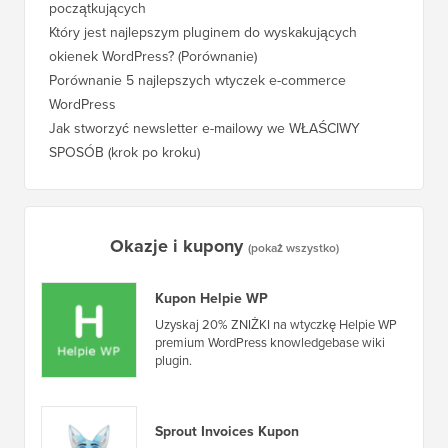
Darmowe nagranie: Warsztaty WordPress dla
początkujących
Jak prz
pozycji
Który jest najlepszym pluginem do wyskakujących
okienek WordPress? (Porównanie)
Jak pra
kroku)
Porównanie 5 najlepszych wtyczek e-commerce
WordPress
Jak pra
WordPr
Jak stworzyć newsletter e-mailowy we WŁAŚCIWY
SPOSÓB (krok po kroku)
Jak prz
bez prz
Okazje i kupony
(pokaż wszystko)