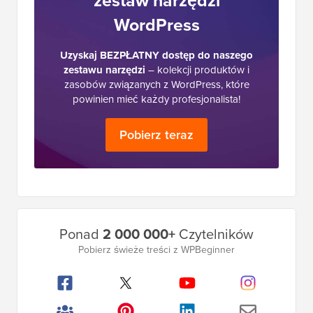
WordPress
Uzyskaj BEZPŁATNY dostęp do naszego
zestawu narzędzi
– kolekcji produktów i
zasobów związanych z WordPress, które
powinien mieć każdy profesjonalista!
Pobierz teraz
Główny
Ponad
2 000 000+
Czytelników
pasek
Pobierz świeże treści z WPBeginner
boczny