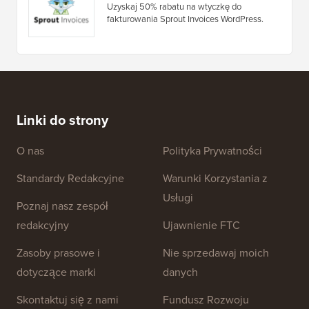
Kupon Helpie WP
Uzyskaj 20% ZNIŻKI na wtyczkę Helpie WP
premium WordPress knowledgebase wiki
plugin.
Sprout Invoices Kupon
Uzyskaj 50% rabatu na wtyczkę do
fakturowania Sprout Invoices WordPress.
Linki do strony
O nas
Polityka Prywatności
Standardy Redakcyjne
Warunki Korzystania z
Usługi