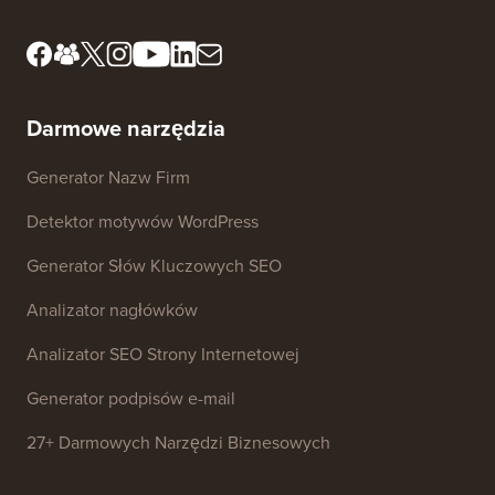
Poznaj nasz zespół
redakcyjny
Ujawnienie FTC
Zasoby prasowe i
Nie sprzedawaj moich
dotyczące marki
danych
Skontaktuj się z nami
Fundusz Rozwoju
Darmowe narzędzia
Generator Nazw Firm
Detektor motywów WordPress
Generator Słów Kluczowych SEO
Analizator nagłówków