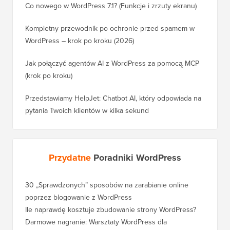
Co nowego w WordPress 7.1? (Funkcje i zrzuty ekranu)
Kompletny przewodnik po ochronie przed spamem w
WordPress – krok po kroku (2026)
Jak połączyć agentów AI z WordPress za pomocą MCP
(krok po kroku)
Przedstawiamy HelpJet: Chatbot AI, który odpowiada na
pytania Twoich klientów w kilka sekund
Przydatne
Poradniki WordPress
30 „Sprawdzonych” sposobów na zarabianie online
Jak pra
poprzez blogowanie z WordPress
WordPre
Ile naprawdę kosztuje zbudowanie strony WordPress?
Jak pra
bez utr