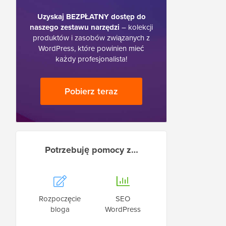
Uzyskaj BEZPŁATNY dostęp do
naszego zestawu narzędzi
– kolekcji
produktów i zasobów związanych z
WordPress, które powinien mieć
każdy profesjonalista!
Pobierz teraz
Potrzebuję pomocy z…
Rozpoczęcie
SEO
bloga
WordPress