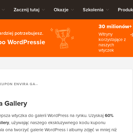
Zacznij tutaj
Okazje
Szkolenia
Produk
30 milionów+
rdziej potrzebujesz.
Witryny
korzystające z
po WordPressie
naszych
wtyczek
KUPON ENVIRA GALLERY
a Gallery
jlepsza wtyczka do galerii WordPress na rynku. Uzyskaj
60%
llery
, używając naszego ekskluzywnego kodu kuponu
ala ona tworzyć galerie WordPress i albumy zdjęć w mniej niż