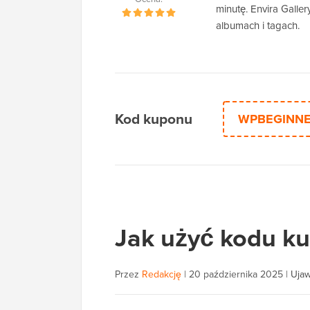
minutę. Envira Galle
albumach i tagach.
Kod kuponu
WPBEGINN
Jak użyć kodu ku
Przez
Redakcję
|
20 października 2025
|
Ujaw