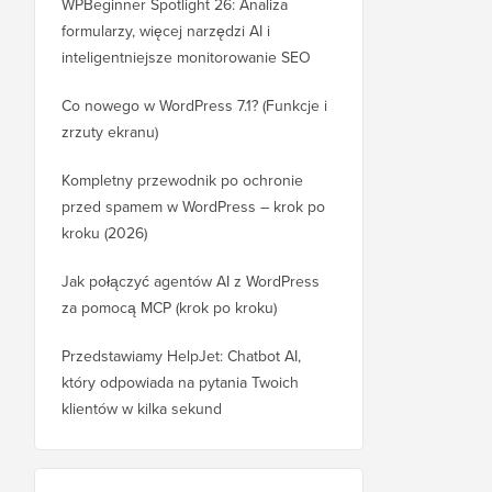
WPBeginner Spotlight 26: Analiza
formularzy, więcej narzędzi AI i
inteligentniejsze monitorowanie SEO
Co nowego w WordPress 7.1? (Funkcje i
zrzuty ekranu)
Kompletny przewodnik po ochronie
przed spamem w WordPress – krok po
kroku (2026)
Jak połączyć agentów AI z WordPress
za pomocą MCP (krok po kroku)
Przedstawiamy HelpJet: Chatbot AI,
który odpowiada na pytania Twoich
klientów w kilka sekund