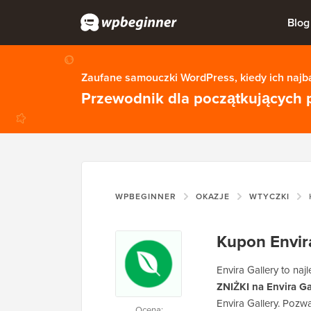
Blog
Zaufane samouczki WordPress, kiedy ich najba
Przewodnik dla początkujących 
WPBEGINNER
OKAZJE
WTYCZKI
Kupon Envir
Envira Gallery to na
ZNIŻKI na Envira Ga
Envira Gallery. Pozw
Ocena: