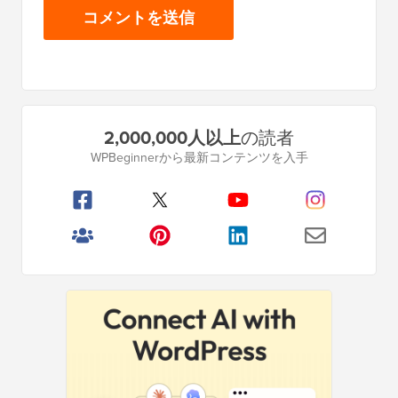
プ
2,000,000人以上
の読者
ラ
WPBeginnerから最新コンテンツを入手
イ
マ
リ
サ
イ
ド
バ
ー