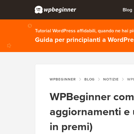
Blog
Tutorial WordPress affidabili, quando ne hai p
Guida per principianti a WordPr
WPBEGINNER
BLOG
NOTIZIE
WPBEGINNER COM
WPBeginner compie
aggiornamenti e 
in premi)