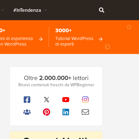
#InTendenza
0+
3000+
ni di esperienza
Tutorial WordPress
on WordPress
di esperti
Barra
Oltre
2.000.000+
lettori
laterale
Ricevi contenuti freschi da WPBeginner
principale