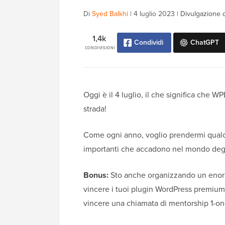
Di
Syed Balkhi
|
4 luglio 2023
|
Divulgazione d
1,4k
Condividi
ChatGPT
CONDIVISIONI
Oggi è il 4 luglio, il che significa che 
strada!
Come ogni anno, voglio prendermi qualch
importanti che accadono nel mondo degli 
Bonus:
Sto anche organizzando un enorme
vincere i tuoi plugin WordPress premium 
vincere una chiamata di mentorship 1-on-