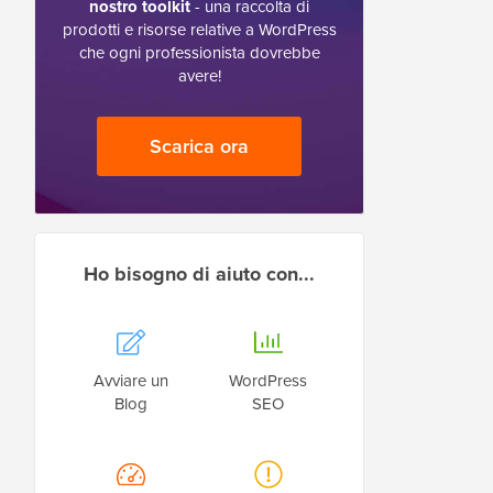
nostro toolkit
- una raccolta di
prodotti e risorse relative a WordPress
che ogni professionista dovrebbe
avere!
Scarica ora
Ho bisogno di aiuto con...
Avviare un
WordPress
Blog
SEO