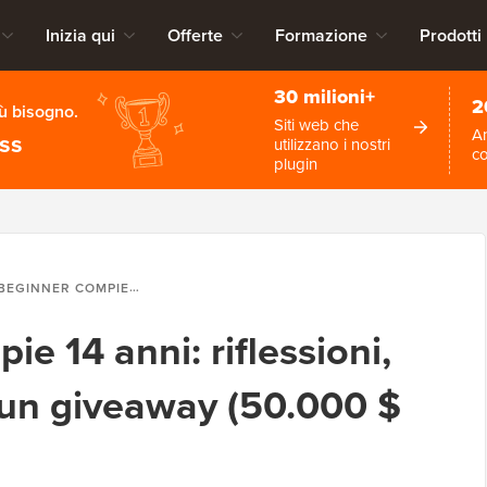
Inizia qui
Offerte
Formazione
Prodotti
30 milioni+
2
iù bisogno.
Siti web che
An
ess
utilizzano i nostri
c
plugin
PIE 14 ANNI: RIFLESSIONI, AGGIORNAMENTI E UN GIVEAWAY (50.000 $ IN PREMI)
 14 anni: riflessioni,
un giveaway (50.000 $