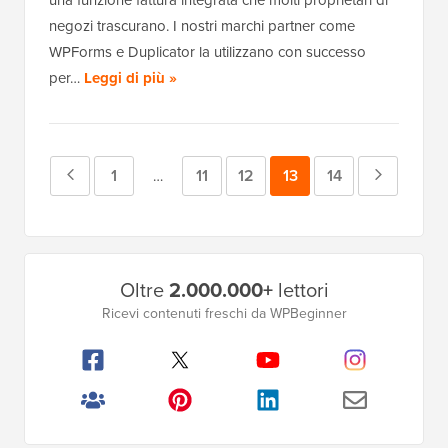
negozi trascurano. I nostri marchi partner come
WPForms e Duplicator la utilizzano con successo
per…
Leggi di più »
Pagina
Pagina
1
Pagina
11
Pagina
12
Pagina
13
Pagina
14
Pagina
Pagine
…
intermedie
precedente
successi
omesse
Barra
Oltre
2.000.000+
lettori
laterale
Ricevi contenuti freschi da WPBeginner
principale