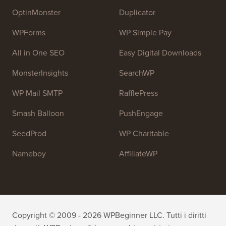
risorse di formazione per aiutare le persone a imparare
WordPress e migliorare i propri siti web.
Unisciti al nostro team:
Stiamo assumendo!
OptinMonster
Duplicator
WPForms
WP Simple Pay
All in One SEO
Easy Digital Downloads
MonsterInsights
SearchWP
WP Mail SMTP
RafflePress
Smash Balloon
PushEngage
SeedProd
WP Charitable