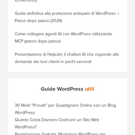
Guida definitiva alla protezione antispam di WordPress –
Passo dopo passo (2026)
Come collegare agenti AI con WordPress utilizzando
MCP (passo dopo passo)
Presentazione di HelpJet: il chatbot AI che risponde alle
domande dei tuoi clienti in pochi secondi
Guide WordPress
utili
30 Modi "Provati" per Guadagnare Online con un Blog
Come Sp
WordPress
WordPre
Quanto Costa Davvero Costruire un Sito Web
Come Sp
WordPress?
Dominio