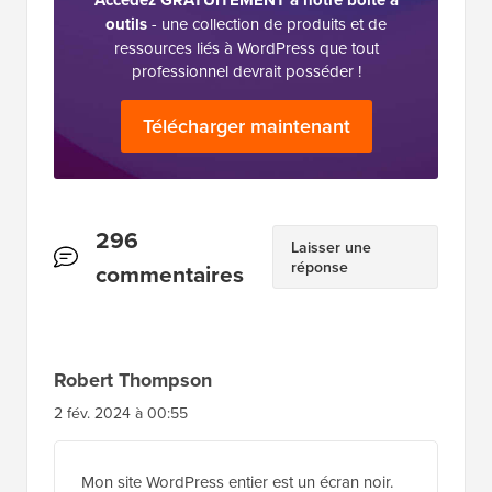
outils
- une collection de produits et de
ressources liés à WordPress que tout
professionnel devrait posséder !
Télécharger maintenant
Interactions
296
Laisser une
réponse
des
commentaires
lecteurs
Robert Thompson
2 fév. 2024 à 00:55
Mon site WordPress entier est un écran noir.