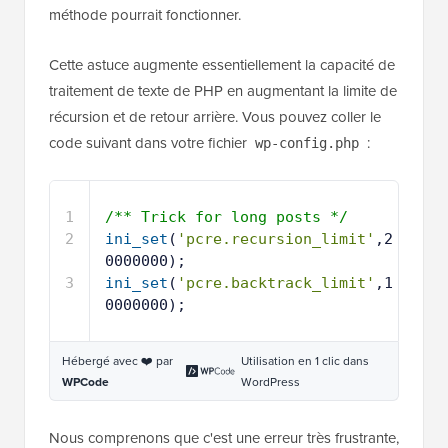
méthode pourrait fonctionner.
Cette astuce augmente essentiellement la capacité de
traitement de texte de PHP en augmentant la limite de
récursion et de retour arrière. Vous pouvez coller le
code suivant dans votre fichier
:
wp-config.php
1
/** Trick for long posts */
2
ini_set
(
'pcre.recursion_limit'
,2
0000000);
3
ini_set
(
'pcre.backtrack_limit'
,1
0000000);
Hébergé avec ❤️ par
Utilisation en 1 clic dans
WPCode
WordPress
Nous comprenons que c'est une erreur très frustrante,