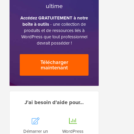
ultime
Accédez GRATUITEMENT à notre
boîte à outils
- une collection de
produits et de ressources liés à
WordPress que tout professionnel
devrait posséder !
Télécharger
maintenant
J'ai besoin d'aide pour…
Démarrer un
WordPress