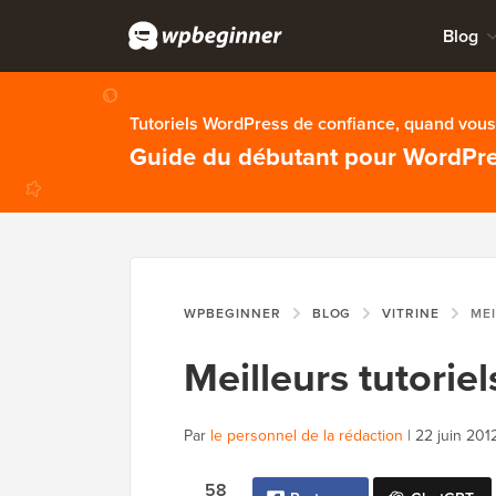
Blog
Tutoriels WordPress de confiance, quand vous 
Guide du débutant pour WordPr
WPBEGINNER
BLOG
VITRINE
MEILLE
Meilleurs tutori
Par
le personnel de la rédaction
|
22 juin 201
58