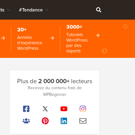
ts
#Tendance
3000+
+
20+
Tutoriels
Années
WordPress
d'expérience
par des
WordPress
experts
Barre
Plus de
2 000 000+
lecteurs
latérale
Recevez du contenu frais de
WPBeginner
principale