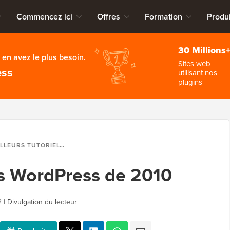
Commencez ici
Offres
Formation
Produi
30 Millions
en avez le plus besoin.
Sites web
ess
utilisant nos
plugins
URS TUTORIELS WORDPRESS DE 2010
els WordPress de 2010
2
|
Divulgation du lecteur