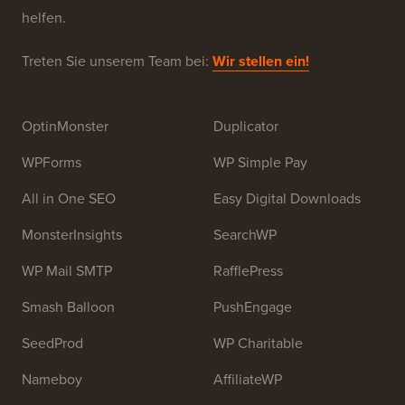
helfen.
Treten Sie unserem Team bei:
Wir stellen ein!
OptinMonster
Duplicator
WPForms
WP Simple Pay
All in One SEO
Easy Digital Downloads
MonsterInsights
SearchWP
WP Mail SMTP
RafflePress
Smash Balloon
PushEngage
SeedProd
WP Charitable
Nameboy
AffiliateWP