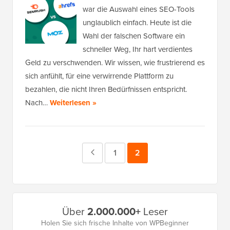
war die Auswahl eines SEO-Tools
unglaublich einfach. Heute ist die
Wahl der falschen Software ein
schneller Weg, Ihr hart verdientes
Geld zu verschwenden. Wir wissen, wie frustrierend es
sich anfühlt, für eine verwirrende Plattform zu
bezahlen, die nicht Ihren Bedürfnissen entspricht.
Nach…
Weiterlesen »
Vorherige
Seite
1
Seite
2
Seite
Primäres
Über
2.000.000+
Leser
Seitenleistenmenü
Holen Sie sich frische Inhalte von WPBeginner