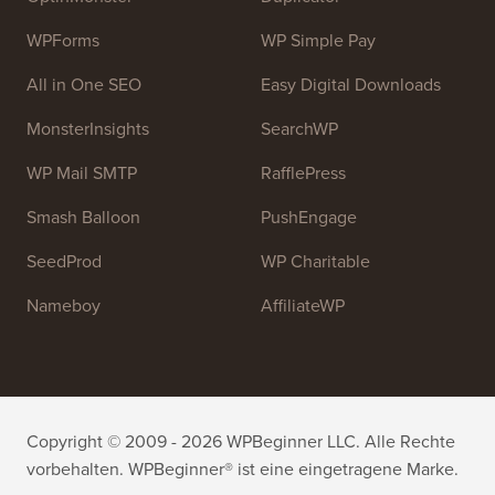
WPForms
WP Simple Pay
All in One SEO
Easy Digital Downloads
MonsterInsights
SearchWP
WP Mail SMTP
RafflePress
Smash Balloon
PushEngage
SeedProd
WP Charitable
Nameboy
AffiliateWP
Copyright © 2009 - 2026 WPBeginner LLC. Alle Rechte
vorbehalten. WPBeginner® ist eine eingetragene Marke.