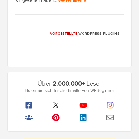
wir gesehen haben…
Weiterlesen »
VORGESTELLTE
WORDPRESS-PLUGINS
Primäres
Über
2.000.000+
Leser
Seitenleistenmenü
Holen Sie sich frische Inhalte von WPBeginner