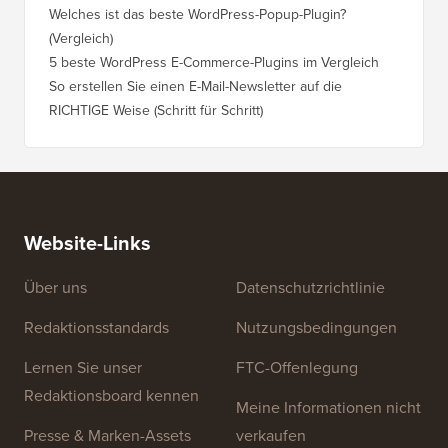
Welches ist das beste WordPress-Popup-Plugin?
(Vergleich)
5 beste WordPress E-Commerce-Plugins im Vergleich
So erstellen Sie einen E-Mail-Newsletter auf die
RICHTIGE Weise (Schritt für Schritt)
Website-Links
Über uns
Datenschutzrichtlinie
Redaktionsstandards
Nutzungsbedingungen
Lernen Sie unser
FTC-Offenlegung
Redaktionsboard kennen
Meine Informationen nicht
Presse & Marken-Assets
verkaufen