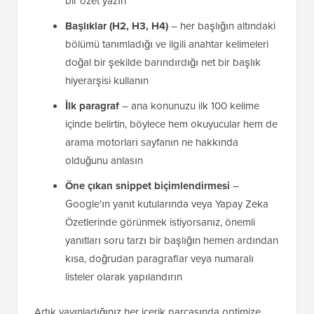
bir özet yazın
Başlıklar (H2, H3, H4)
– her başlığın altındaki
bölümü tanımladığı ve ilgili anahtar kelimeleri
doğal bir şekilde barındırdığı net bir başlık
hiyerarşisi kullanın
İlk paragraf
– ana konunuzu ilk 100 kelime
içinde belirtin, böylece hem okuyucular hem de
arama motorları sayfanın ne hakkında
olduğunu anlasın
Öne çıkan snippet biçimlendirmesi
–
Google'ın yanıt kutularında veya Yapay Zeka
Özetlerinde görünmek istiyorsanız, önemli
yanıtları soru tarzı bir başlığın hemen ardından
kısa, doğrudan paragraflar veya numaralı
listeler olarak yapılandırın
Artık yayınladığınız her içerik parçasında optimize