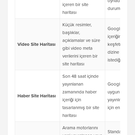
oynadığı
içeren bir site
durumlarda ku
haritası
Küçük resimler,
Google'ın vid
başlıklar,
içeriğinizi
açıklamalar ve süre
Video Site Haritası
keşfetmesini 
gibi video meta
dizine eklemes
verilerini içeren bir
istediğinizde
site haritası
Son 48 saat içinde
yayınlanan
Google Haberl
zamanında haber
uygun içerik
Haber Site Haritası
içeriği için
yayınlıyorsanız
tasarlanmış bir site
için en uygun
haritası
Arama motorlarını
Standart bir si