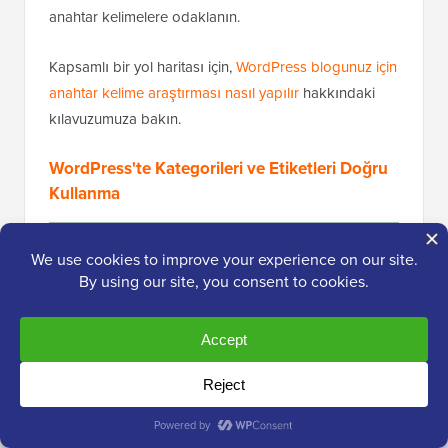
anahtar kelimelere odaklanın.
Kapsamlı bir yol haritası için,
WordPress blogunuz için
anahtar kelime araştırması nasıl yapılır
hakkındaki
kılavuzumuza bakın.
WordPress'te Kategorileri ve Etiketleri Doğru
Kullanma
WordPress, gönderileri
kategorilere
ve
etiketlere
göre
düzenlemenize olanak tanır. Doğru kullanıldığında,
hem okuyucuların hem de arama motorlarının
sitenizin yapısını anlamasına yardımcı olurlar.