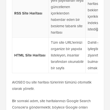
yeni yayınlanan veya
haritası yenil
güncellenen
beklemeden y
RSS Site Haritası
içeriklerden
içeriklerin dah
haberdar eden bir
indekslenmesi
besleme tabanlı site
istediğinizde
haritası
Tüm site URL'lerinizi
Dahili gezinm
organize bir yapıda
iyileştirmek ve
HTML Site Haritası
listeleyen, insanlar
ziyaretçilerin i
tarafından okunabilir
bulmasına ya
bir sayfa
olmak istediği
AIOSEO bu site haritası türlerinin tümünü otomatik
olarak yönetir.
Bir sonraki adım, site haritalarınızı Google Search
Console'a göndermektir, böylece Google onları