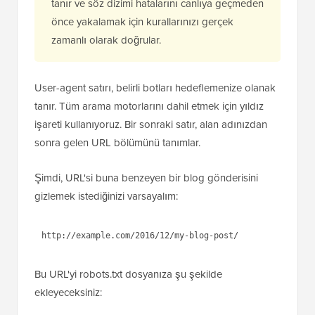
yerleşik bir robots.txt düzenleyicisi içerir. Nokta
ve tıklama kontrollerini kullanarak izin verme
ve reddetme kuralları oluşturmanıza olanak
tanır ve söz dizimi hatalarını canlıya geçmeden
önce yakalamak için kurallarınızı gerçek
zamanlı olarak doğrular.
User-agent satırı, belirli botları hedeflemenize olanak
tanır. Tüm arama motorlarını dahil etmek için yıldız
işareti kullanıyoruz. Bir sonraki satır, alan adınızdan
sonra gelen URL bölümünü tanımlar.
Şimdi, URL'si buna benzeyen bir blog gönderisini
gizlemek istediğinizi varsayalım:
http://example.com/2016/12/my-blog-