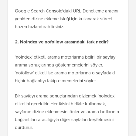
çıkarılması ne kadar sürer?
Bir sayfaya ‘noindex’ etiketi ekledikten sonra,
Google'ın onu arama sonuçlarından kaldırması birkaç
günden birkaç haftaya kadar sürebilir. Zamanlama,
Google'ın web sitenizi ne sıklıkla taradığına bağlıdır.
Google Search Console'daki URL Denetleme aracını
yeniden dizine ekleme isteği için kullanarak süreci
bazen hızlandırabilirsiniz.
2. Noindex ve nofollow arasındaki fark nedir?
‘noindex’ etiketi, arama motorlarına belirli bir sayfayı
arama sonuçlarında göstermemelerini söyler.
‘nofollow’ etiketi ise arama motorlarına o sayfadaki
hiçbir bağlantıyı takip etmemelerini söyler.