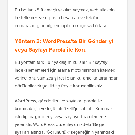
herkesin doğrudan erişebileceği anlamına gelir.
İkinci olarak, çoğu arama motoru robots.txt
dosyasındaki talimatları izlerken, diğer tarayıcılar ve
botlar bunu görmezden gelip bu sayfaları yine de
indeksleyebilir.
Bu botlar, kötü amaçlı yazılım yaymak, web sitelerini
hedeflemek ve e-posta hesapları ve telefon
numaraları gibi bilgileri toplamak için web'i tarar.
Yöntem 3: WordPress'te Bir Gönderiyi
veya Sayfayı Parola ile Koru
Bu yöntem farklı bir yaklaşım kullanır. Bir sayfayı
indekslememeleri için arama motorlarından istemek
yerine, onu yalnızca şifresi olan kullanıcılar tarafından