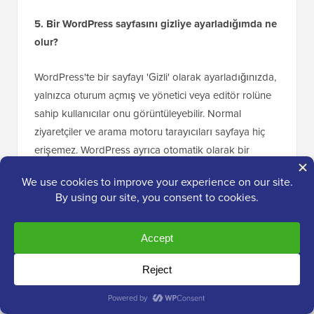
Hayır, yönetici alanları, teşekkür sayfaları veya dahili
belgeler gibi sayfaları gizlemek SEO'nuza zarar
vermez. Gereksiz veya özel sayfaların arama
sonuçlarını karıştırmasını önlemek için yaygın ve
önerilen bir uygulamadır.
5. Bir WordPress sayfasını gizliye ayarladığımda ne
olur?
WordPress'te bir sayfayı 'Gizli' olarak ayarladığınızda,
yalnızca oturum açmış ve yönetici veya editör rolüne
sahip kullanıcılar onu görüntüleyebilir. Normal
ziyaretçiler ve arama motoru tarayıcıları sayfaya hiç
erişemez. WordPress ayrıca otomatik olarak bir
noindex sinyali gönderir, bu nedenle gizli sayfalar
Google arama sonuçlarında görünmez.