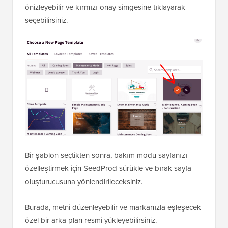
ziyaretçilerinizin görebileceği geçici bir sayfa
oluşturmanıza olanak tanır.
İlk olarak, sayfa için bir şablon seçmeniz gerekir. Bir
şablonun üzerine fareyle geldiğinizde iki simge
göreceksiniz. Büyüteç simgesine tıklayarak şablonu
önizleyebilir ve kırmızı onay simgesine tıklayarak
seçebilirsiniz.