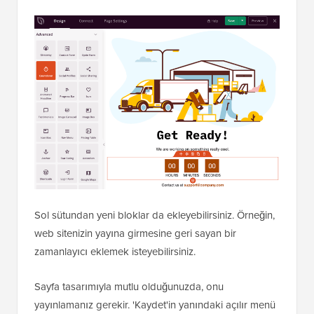
Bir şablon seçtikten sonra, bakım modu sayfanızı
özelleştirmek için SeedProd sürükle ve bırak sayfa
oluşturucusuna yönlendirileceksiniz.
Burada, metni düzenleyebilir ve markanızla eşleşecek
özel bir arka plan resmi yükleyebilirsiniz.