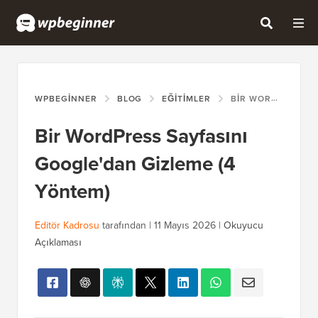
WPBEGINNER
BLOG
EĞITIMLER
BIR WORDPRESS SAYFASINI GOOGLE'DAN GIZLEME (4 YÖNTEM)
Bir WordPress Sayfasını
Google'dan Gizleme (4
Yöntem)
Editör Kadrosu
tarafından |
11 Mayıs 2026
|
Okuyucu
Açıklaması