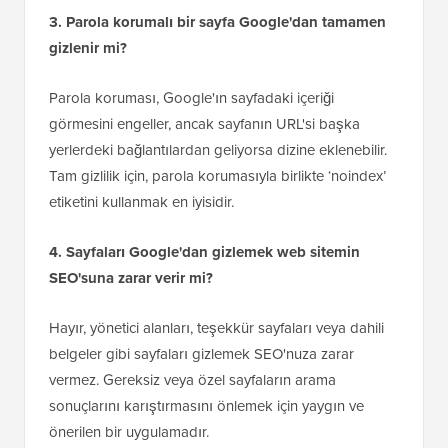
Bir sayfayı arama sonuçlarından gizlemek ‘noindex’
etiketini gerektirir. Her ikisini birlikte kullanmak,
sayfanın dizine eklenmesini önler ve arama botlarının
bağlantıları aracılığıyla diğer sayfaları keşfetmesini
durdurur.
3. Parola korumalı bir sayfa Google'dan tamamen
gizlenir mi?
Parola koruması, Google'ın sayfadaki içeriği
görmesini engeller, ancak sayfanın URL'si başka
yerlerdeki bağlantılardan geliyorsa dizine eklenebilir.
Tam gizlilik için, parola korumasıyla birlikte ‘noindex’
etiketini kullanmak en iyisidir.
4. Sayfaları Google'dan gizlemek web sitemin
SEO'suna zarar verir mi?