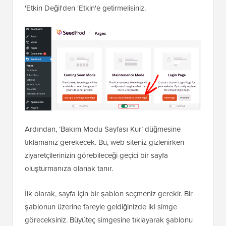
Ardından,
SeedProd » Sayfalar
bölümüne gitmeniz
gerekir.
Burada, 'Bakım Modu' sayfasını bulmalı ve geçişi
'Etkin Değil'den 'Etkin'e getirmelisiniz.
Ardından, ‘Bakım Modu Sayfası Kur’ düğmesine
tıklamanız gerekecek. Bu, web siteniz gizlenirken