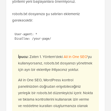
Bu dosyaya yanlış talimatlar eklemek sitenizin SEO'su
üzerinde olumsuz bir etki yaratabilir, bu nedenle bu
yöntemi yeni başlayanlara önermiyoruz.
robots.txt dosyanıza şu satırları eklemeniz
gerekecektir:
1
User-agent: *
2
Disallow: /your-page/
İpucu:
Zaten 1. Yöntem'deki
All in One SEO
'yu
kullanıyorsanız, robots.txt dosyanızı yönetmek
için ayrı bir eklentiye ihtiyacınız yoktur.
All in One SEO, WordPress kontrol
panelinizden doğrudan erişebileceğiniz