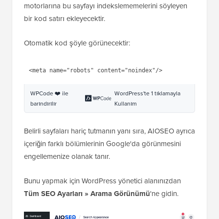
motorlarına bu sayfayı indekslememelerini söyleyen
bir kod satırı ekleyecektir.
Otomatik kod şöyle görünecektir:
1
<
meta
name
=
"robots"
content
=
"noindex"
/>
WPCode ❤️ ile
WordPress'te 1 tıklamayla
barındırılır
Kullanım
Belirli sayfaları hariç tutmanın yanı sıra, AIOSEO ayrıca
içeriğin farklı bölümlerinin Google'da görünmesini
engellemenize olanak tanır.
Bunu yapmak için WordPress yönetici alanınızdan
Tüm SEO Ayarları » Arama Görünümü
'ne gidin.