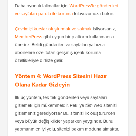
Google sayfayı zaten indekslemişse, şifreyle
korumanın onu hemen arama sonuçlarından
kaldırmayacağını unutmayın. Bu durumda, önce bir
noindex etiketi eklemek için Yöntem 1'i kullanın.
Ardından şifreyi ikinci bir erişim kontrol katmanı
olarak ekleyebilirsiniz.
Daha ayrıntılı talimatlar için,
WordPress'te gönderileri
ve sayfaları parola ile koruma
kılavuzumuza bakın.
Çevrimiçi kurslar oluşturmak ve satmak
istiyorsanız,
MemberPress
gibi uygun bir platform kullanmanızı
öneririz. Belirli gönderileri ve sayfaları yalnızca
abonelere özel tutan gelişmiş içerik koruma
özellikleriyle birlikte gelir.
Yöntem 4: WordPress Sitesini Hazır
Olana Kadar Gizleyin