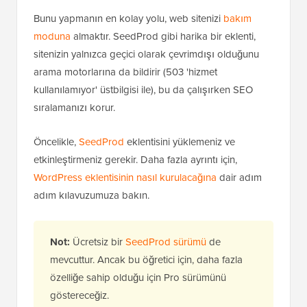
İlk üç yöntem, tek tek gönderileri veya sayfaları
gizlemek için mükemmeldir. Peki ya
tüm
web sitenizi
gizlemeniz gerekiyorsa? Bu, sitenizi ilk oluştururken
veya büyük değişiklikler yaparken yaygındır. Bunu
yapmanın en iyi yolu, sitenizi bakım moduna almaktır.
Bunu yapmanın en kolay yolu, web sitenizi
bakım
moduna
almaktır. SeedProd gibi harika bir eklenti,
sitenizin yalnızca geçici olarak çevrimdışı olduğunu
arama motorlarına da bildirir (503 'hizmet
kullanılamıyor' üstbilgisi ile), bu da çalışırken SEO
sıralamanızı korur.
Öncelikle,
SeedProd
eklentisini yüklemeniz ve
etkinleştirmeniz gerekir. Daha fazla ayrıntı için,
WordPress eklentisinin nasıl kurulacağına
dair adım