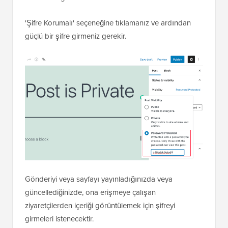
sayfayı genel, özel veya şifre korumalı yapabilirsiniz.
Özel gönderiler yalnızca web sitenizde en azından bir
yönetici
kullanıcı rolüne
sahip oturum açmış
kullanıcılar tarafından kullanılabilir. Parola korumalı
gönderiler, parolaya sahip herhangi bir ziyaretçi
tarafından görülebilir.
'Şifre Korumalı' seçeneğine tıklamanız ve ardından
güçlü bir şifre girmeniz gerekir.