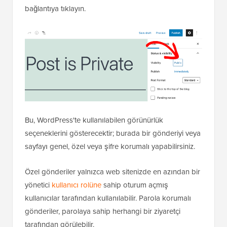
görülebilecek şekilde şifreyle koruyabilirsiniz.
WordPress, gönderileri ve sayfaları parola ile
korumak için yerleşik bir özelliğe sahiptir. Korumak
istediğiniz gönderiyi veya sayfayı düzenlemeniz
yeterlidir. WordPress düzenleyicinizdeki ‘Belge’
ayarları altında, ‘Görünürlük’ seçeneğinin yanındaki
bağlantıya tıklayın.
Bu, WordPress'te kullanılabilen görünürlük
seçeneklerini gösterecektir; burada bir gönderiyi veya