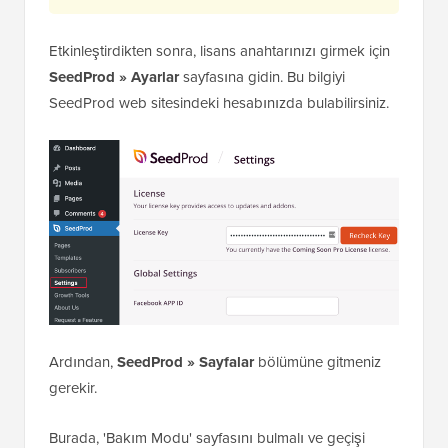
adım kılavuzumuza bakın.
Not:
Ücretsiz bir
SeedProd sürümü
de
mevcuttur. Ancak bu öğretici için, daha fazla
özelliğe sahip olduğu için Pro sürümünü
göstereceğiz.
Etkinleştirdikten sonra, lisans anahtarınızı girmek için
SeedProd » Ayarlar
sayfasına gidin. Bu bilgiyi
SeedProd web sitesindeki hesabınızda bulabilirsiniz.