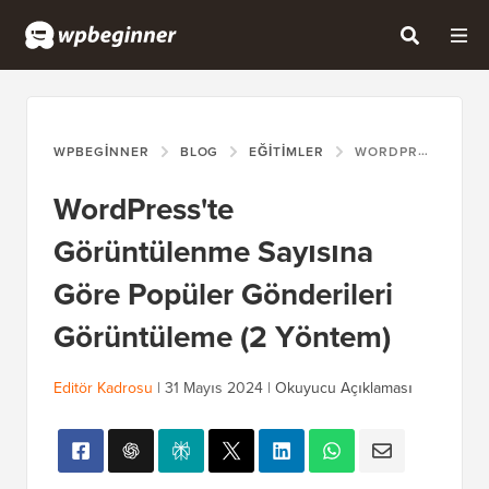
WPBEGINNER
BLOG
EĞITIMLER
WORDPRESS'TE GÖRÜNTÜLENME SAYISINA GÖRE POPÜLER GÖNDERILERI GÖRÜNTÜLEME (2 YÖNTEM)
WordPress'te
Görüntülenme Sayısına
Göre Popüler Gönderileri
Görüntüleme (2 Yöntem)
Editör Kadrosu
|
31 Mayıs 2024
|
Okuyucu Açıklaması