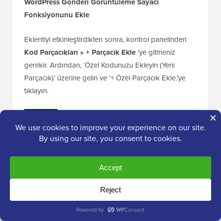
WordPress Gönderi Görüntüleme Sayacı
Fonksiyonunu Ekle
Eklentiyi etkinleştirdikten sonra, kontrol panelinden
Kod Parçacıkları » + Parçacık Ekle
'ye gitmeniz
gerekir. Ardından, ‘Özel Kodunuzu Ekleyin (Yeni
Parçacık)’ üzerine gelin ve ‘+ Özel Parçacık Ekle.’ye
tıklayın.
Şimdi, WPCode kod parçacığı düzenleyicisindesiniz.
Herhangi bir kodu eklemeden önce, parçacık için bir
başlık ekleyin.