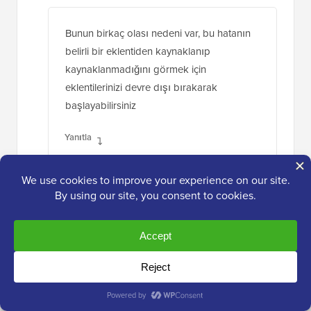
Bunun birkaç olası nedeni var, bu hatanın
belirli bir eklentiden kaynaklanıp
kaynaklanmadığını görmek için
eklentilerinizi devre dışı bırakarak
başlayabilirsiniz
Yanıtla
Wendela Kilmer
25 Mar 2019, 02:12
Yeni bir temaya (Soledad) geçtikten sonra
MailerLite tarafından gönderilen “otomatik