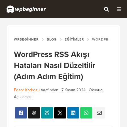
WPBEGINNER
BLOG
EĞITIMLER
WORDPRESS RSS AKIŞI HATALARI NASIL DÜZELTILIR (ADIM ADIM EĞITIM)
WordPress RSS Akışı
Hataları Nasıl Düzeltilir
(Adım Adım Eğitim)
Editör Kadrosu
tarafından |
7 Kasım 2024
|
Okuyucu
Açıklaması