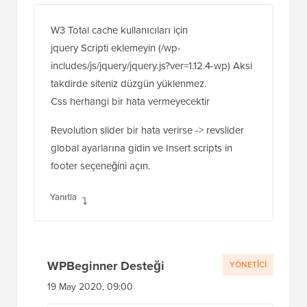
W3 Total cache kullanıcıları için
jquery Scripti eklemeyin (/wp-
includes/js/jquery/jquery.js?ver=1.12.4-wp) Aksi
takdirde siteniz düzgün yüklenmez.
Css herhangi bir hata vermeyecektir
Revolution slider bir hata verirse -> revslider
global ayarlarına gidin ve Insert scripts in
footer seçeneğini açın.
Yanıtla
WPBeginner Desteği
YÖNETICI
19 May 2020, 09:00