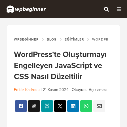
WPBEGINNER
BLOG
EĞITIMLER
WORDPRESS'TE OLUŞTURMAYI ENGELLEYEN JAVASCRIPT VE CSS NASIL DÜZELTILIR
WordPress'te Oluşturmayı
Engelleyen JavaScript ve
CSS Nasıl Düzeltilir
Editör Kadrosu
|
21 Kasım 2024
|
Okuyucu Açıklaması