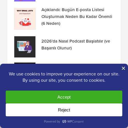
Açıklandı: Bugün E-posta Listesi
Oluşturmak Neden Bu Kadar Önemli
(6 Neden)
2026'da Nasıl Podcast Başlatılır (ve
Başarılı Olunur)
Blogunuzu WordPress.com'dan
WordPress.org'a Kolayca Taşıma
Açıklama:
İçeriğimiz okuyucu desteklidir. Bu, bazı
bağlantılarımıza tıkladığınızda bir komisyon
kazanabileceğimiz anlamına gelir.
WPBeginner'ın nasıl
finanse edildiğini
, neden önemli olduğunu ve bize nasıl