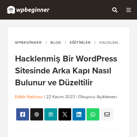
WPBEGINNER
BLOG
EĞITIMLER
HACKLENMIŞ BIR WORDPRESS SITESINDE ARKA KAPI NASIL BULUNUR VE DÜZELTILIR
Hacklenmiş Bir WordPress
Sitesinde Arka Kapı Nasıl
Bulunur ve Düzeltilir
Editör Kadrosu
|
22 Kasım 2023
|
Okuyucu Açıklaması