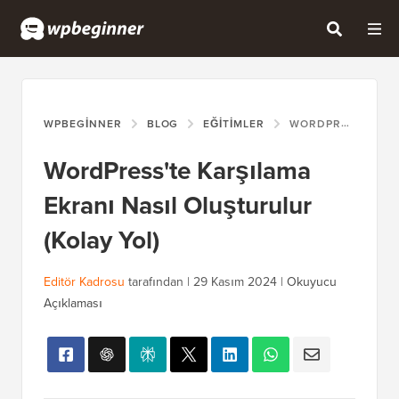
WPBEGINNER
BLOG
EĞITIMLER
WORDPRESS'TE KARŞILAMA EKRANI NASIL OLUŞTURULUR (KOLAY YOL)
WordPress'te Karşılama
Ekranı Nasıl Oluşturulur
(Kolay Yol)
Editör Kadrosu
tarafından |
29 Kasım 2024
|
Okuyucu
Açıklaması