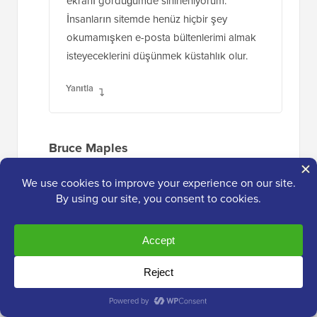
ekranı gördüğümde sinirleniyorum.
İnsanların sitemde henüz hiçbir şey
okumamışken e-posta bültenlerimi almak
isteyeceklerini düşünmek küstahlık olur.
Yanıtla
Bruce Maples
30 Ağu 2015, 17:43
Katılıyorum. Bunları giderek daha fazla
sitede görüyorum ve giderek daha sinir
bozucu hale geliyorlar. Daha fazla bülten
kaydı ve site kaydı almak isterim - kim
istemez ki? - ama sürekli yüzünüze karşı
yapılan bu rahatsızlık, siteyi terk etmeme