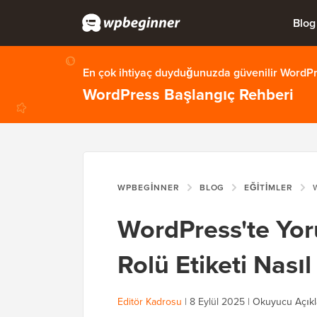
Blog
En çok ihtiyaç duyduğunuzda güvenilir WordPre
WordPress Başlangıç Rehberi
WPBEGINNER
BLOG
EĞITIMLER
WOR
WordPress'te Yor
Rolü Etiketi Nasıl
Editör Kadrosu
|
8 Eylül 2025
|
Okuyucu Açıkl