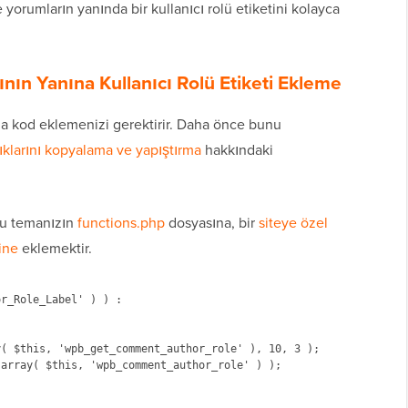
 yorumların yanında bir kullanıcı rolü etiketini kolayca
ın Yanına Kullanıcı Rolü Etiketi Ekleme
za kod eklemenizi gerektirir. Daha önce bunu
ıklarını kopyalama ve yapıştırma
hakkındaki
du temanızın
functions.php
dosyasına, bir
siteye özel
ine
eklemektir.
r_Role_Label' ) ) :

( $this, 'wpb_get_comment_author_role' ), 10, 3 );

array( $this, 'wpb_comment_author_role' ) );
