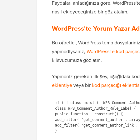
Faydaları anladığınıza göre, WordPress'te
nasıl ekleyeceğinize bir göz atalım.
WordPress'te Yorum Yazar Adın
Bu öğretici, WordPress tema dosyalarını
yapmadıysanız,
WordPress'te kod parçac
kılavuzumuza göz atın.
Yapmanız gereken ilk şey, aşağıdaki ko
eklentiye
veya bir
kod parçacığı eklentis
if ( ! class_exists( 'WPB_Comment_Autho
class WPB_Comment_Author_Role_Label {

public function __construct() {

add_filter( 'get_comment_author', array
add_filter( 'get_comment_author_link', 
}
