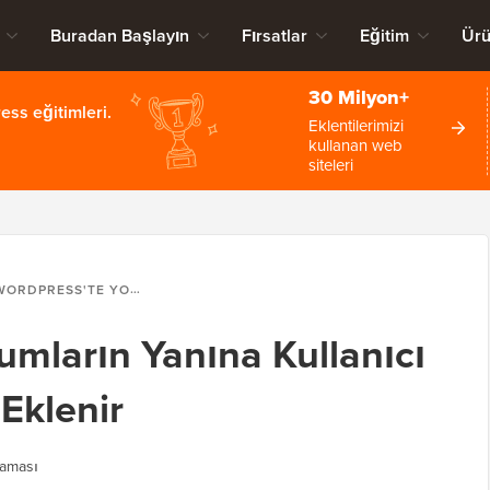
Buradan Başlayın
Fırsatlar
Eğitim
Ürü
30 Milyon+
ss eğitimleri.
Eklentilerimizi
kullanan web
siteleri
DPRESS'TE YORUMLARIN YANINA KULLANICI ROLÜ ETIKETI NASIL EKLENIR
umların Yanına Kullanıcı
 Eklenir
aması