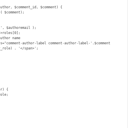
uthor, $comment_id, $comment) { 

( $comment); 

', $authoremail );

>roles[0];

uthor name

ss="comment-author-label comment-author-label-'.$comment
_role) . '</span>';

     

r) { 

ole; 
