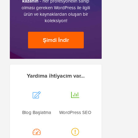
kazanın
- her profesyonelin sahip
olması gereken WordPress ile ilgili
ürün ve kaynaklardan oluşan bir
koleksiyon!
Şimdi İndir
Yardıma ihtiyacım var…
Blog Başlatma
WordPress SEO