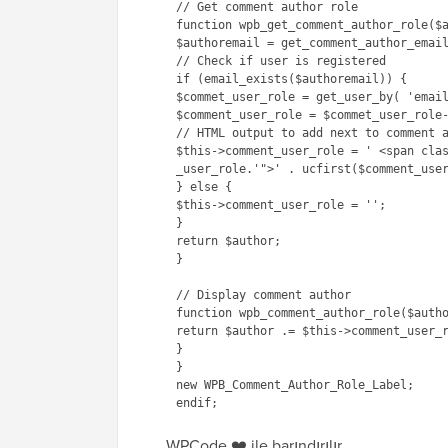
// Get comment author role 

function wpb_get_comment_author_role($a
$authoremail = get_comment_author_email
// Check if user is registered

if (email_exists($authoremail)) {

$commet_user_role = get_user_by( 'email
$comment_user_role = $commet_user_role-
// HTML output to add next to comment a
$this->comment_user_role = ' <span cla
_user_role.'">' . ucfirst($comment_user
} else { 

$this->comment_user_role = '';

} 

return $author;

} 

// Display comment author              
function wpb_comment_author_role($autho
return $author .= $this->comment_user_r
} 

}

new WPB_Comment_Author_Role_Label;

WPCode ❤️ ile barındırılır