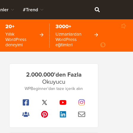
nler
#Trend
20+
3000+
Yıllık
Uzmanlardan
WordPress
WordPress
deneyimi
eğitimleri
Birincil
2.000.000'den Fazla
Kenar
Okuyucu
Çubuğu
WPBeginner'dan taze içerik alın