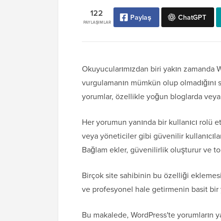
122
Paylaş
ChatGPT
PAYLAŞIMLAR
Okuyucularımızdan biri yakın zamanda Wo
vurgulamanın mümkün olup olmadığını so
yorumlar, özellikle yoğun bloglarda veya t
Her yorumun yanında bir kullanıcı rolü eti
veya yöneticiler gibi güvenilir kullanıcı
Bağlam ekler, güvenilirlik oluşturur ve t
Birçok site sahibinin bu özelliği eklem
ve profesyonel hale getirmenin basit bir 
Bu makalede, WordPress'te yorumların yan