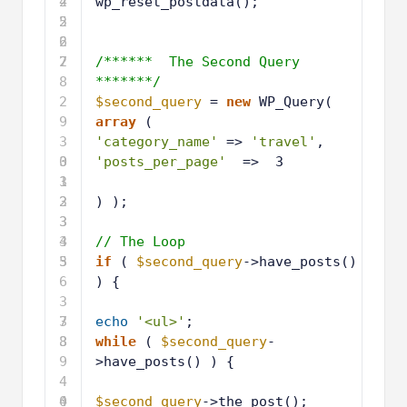
4
2
wp_reset_postdata();
5
2
6
2
7
2
/******  The Second Query 
8
*******/
2
$second_query
= 
new
WP_Query(  
9
array
(
3
'category_name'
=> 
'travel'
,
0
3
'posts_per_page'
=>  3
1
3
2
3
) );
3
3
4
3
// The Loop
5
3
if
( 
$second_query
->have_posts() 
6
) {
3
7
3
echo
'<ul>'
;
8
3
while
( 
$second_query
-
9
>have_posts() ) {
4
0
4
$second_query
->the_post();