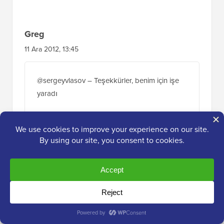
Greg
11 Ara 2012, 13:45
@sergeyvlasov – Teşekkürler, benim için işe
yaradı
ama değiştirdim
$do_nit_duplicate yerine $do_not_duplicate
Yanıtla