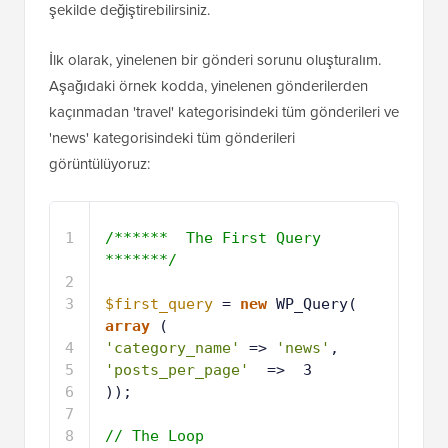
şekilde değiştirebilirsiniz.
İlk olarak, yinelenen bir gönderi sorunu oluşturalım.
Aşağıdaki örnek kodda, yinelenen gönderilerden
kaçınmadan 'travel' kategorisindeki tüm gönderileri ve
'news' kategorisindeki tüm gönderileri
görüntülüyoruz:
1
/******  The First Query 
*******/
2
3
$first_query
= 
new
WP_Query(  
array
(
4
'category_name'
=> 
'news'
,
5
'posts_per_page'
=>  3 
6
));
7
8
// The Loop