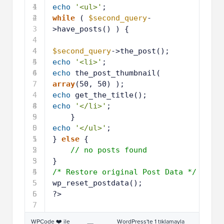
1
4
echo
'<ul>'
;
2
4
while
( 
$second_query
-
3
>have_posts() ) {
4
4
4
$second_query
->the_post();
5
4
echo
'<li>'
; 
6
4
echo
the_post_thumbnail( 
7
array
(50, 50) );
4
echo
get_the_title(); 
8
4
echo
'</li>'
;
9
5
}
0
5
echo
'</ul>'
;
1
5
} 
else
{
2
5
// no posts found
3
5
}
4
5
/* Restore original Post Data */
5
5
wp_reset_postdata();
6
5
?>
7
WPCode ❤️ ile
WordPress'te 1 tıklamayla