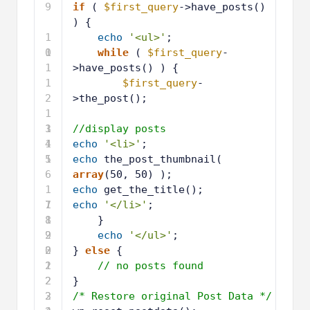
9
if
( 
$first_query
->have_posts() 
) {
1
echo
'<ul>'
;
0
1
while
( 
$first_query
-
1
>have_posts() ) {
1
$first_query
-
2
>the_post();
1
3
1
//display posts
4
1
echo
'<li>'
;
5
1
echo
the_post_thumbnail( 
6
array
(50, 50) );
1
echo
get_the_title(); 
7
1
echo
'</li>'
;
8
1
}
9
2
echo
'</ul>'
;
0
2
} 
else
{
1
2
// no posts found
2
2
}
3
2
/* Restore original Post Data */