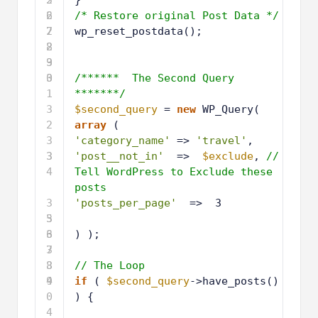
6
2
/* Restore original Post Data */
7
2
wp_reset_postdata();
8
2
9
3
0
3
/******  The Second Query 
1
*******/
3
$second_query
= 
new
WP_Query(  
2
array
(
3
'category_name'
=> 
'travel'
,
3
3
'post__not_in'
=>  
$exclude
, 
// 
4
Tell WordPress to Exclude these 
posts
3
'posts_per_page'
=>  3
5
3
6
3
) );
7
3
8
3
// The Loop
9
4
if
( 
$second_query
->have_posts() 
0
) {
4