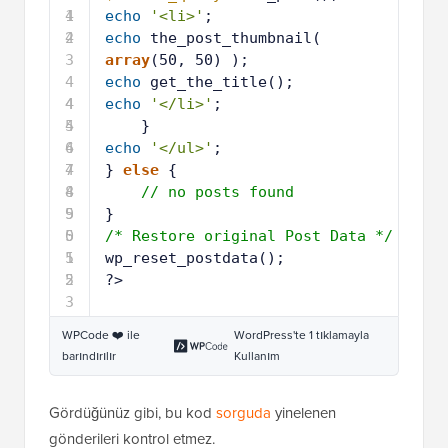
1
4
echo
'<li>'
; 
2
4
echo
the_post_thumbnail( 
3
array
(50, 50) );
4
echo
get_the_title(); 
4
4
echo
'</li>'
;
5
4
}
6
4
echo
'</ul>'
;
7
4
} 
else
{
8
4
// no posts found
9
5
}
0
5
/* Restore original Post Data */
1
5
wp_reset_postdata();
2
5
?>
3
WPCode ❤️ ile
WordPress'te 1 tıklamayla
barındırılır
Kullanım
Gördüğünüz gibi, bu kod
sorguda
yinelenen
gönderileri kontrol etmez.