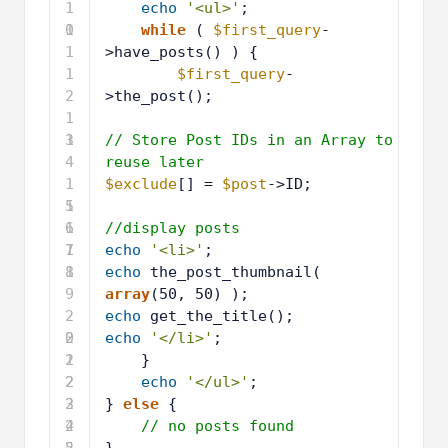
1
echo
'<ul>'
;
0
1
while
( 
$first_query
-
1
>have_posts() ) {
1
$first_query
-
2
>the_post();
1
3
1
// Store Post IDs in an Array to 
4
reuse later
1
$exclude
[] = 
$post
->ID; 
5
1
6
1
//display posts
7
1
echo
'<li>'
;
8
1
echo
the_post_thumbnail( 
9
array
(50, 50) );
2
echo
get_the_title(); 
0
2
echo
'</li>'
;
1
2
}
2
2
echo
'</ul>'
;
3
2
} 
else
{
4
2
// no posts found
5
2
}