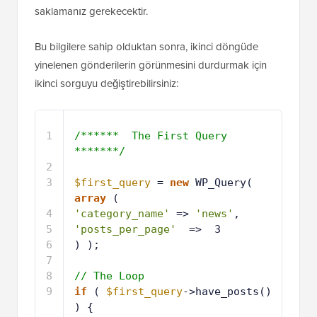
saklamanız gerekecektir.
Bu bilgilere sahip olduktan sonra, ikinci döngüde
yinelenen gönderilerin görünmesini durdurmak için
ikinci sorguyu değiştirebilirsiniz:
1
/******  The First Query 
*******/
2
3
$first_query
= 
new
WP_Query(  
array
(
4
'category_name'
=> 
'news'
,
5
'posts_per_page'
=>  3
6
) );
7
8
// The Loop
9
if
( 
$first_query
->have_posts() 
) {