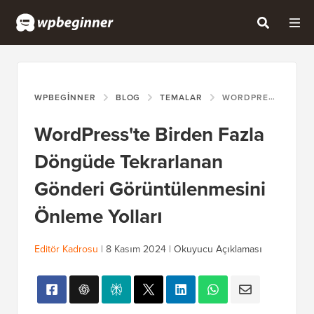
WPBEGINNER
BLOG
TEMALAR
WORDPRESS'TE BIRDEN FAZLA DÖNGÜDE TEKRARLANAN GÖNDERI GÖRÜNTÜLENMESINI ÖNLEME YOLLARI
WordPress'te Birden Fazla
Döngüde Tekrarlanan
Gönderi Görüntülenmesini
Önleme Yolları
Editör Kadrosu
|
8 Kasım 2024
|
Okuyucu Açıklaması