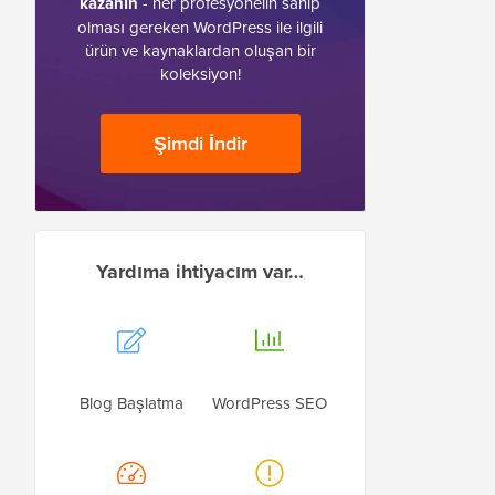
kazanın
- her profesyonelin sahip
olması gereken WordPress ile ilgili
ürün ve kaynaklardan oluşan bir
koleksiyon!
Şimdi İndir
Yardıma ihtiyacım var…
Blog Başlatma
WordPress SEO