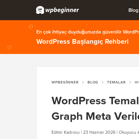
Blog
En çok ihtiyaç duyduğunuzda güvenilir WordPre
WordPress Başlangıç Rehberi
WPBEGINNER
BLOG
TEMALAR
WORDPRE
WordPress Temal
Graph Meta Verile
Editör Kadrosu | 23 Haziran 2026 | Okuyucu 