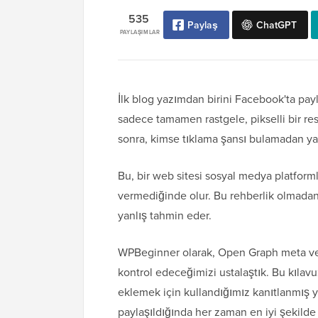
535
Paylaş
ChatGPT
PAYLAŞIMLAR
İlk blog yazımdan birini Facebook'ta payla
sadece tamamen rastgele, pikselli bir re
sonra, kimse tıklama şansı bulamadan yanl
Bu, bir web sitesi sosyal medya platform
vermediğinde olur. Bu rehberlik olmadan
yanlış tahmin eder.
WPBeginner olarak, Open Graph meta ver
kontrol edeceğimizi ustalaştık. Bu kılav
eklemek için kullandığımız kanıtlanmış y
paylaşıldığında her zaman en iyi şekilde