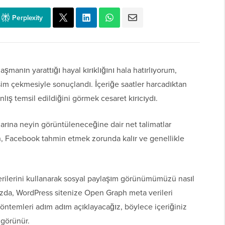
Perplexity
şmanın yarattığı hayal kırıklığını hala hatırlıyorum,
sim çekmesiyle sonuçlandı. İçeriğe saatler harcadıktan
ış temsil edildiğini görmek cesaret kırıcıydı.
larına neyin görüntüleneceğine dair net talimatlar
, Facebook tahmin etmek zorunda kalır ve genellikle
ilerini kullanarak sosyal paylaşım görünümümüzü nasıl
uzda, WordPress sitenize Open Graph meta verileri
öntemleri adım adım açıklayacağız, böylece içeriğiniz
 görünür.