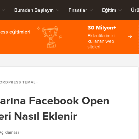
Buradan Başlayın
Fırsatlar
Eğitim
Ürü
30 Milyon+
ss eğitimleri.
Eklentilerimizi
kullanan web
siteleri
SS TEMALARINA FACEBOOK OPEN GRAPH META VERILERI NASIL EKLENIR
arına Facebook Open
ri Nasıl Eklenir
Açıklaması