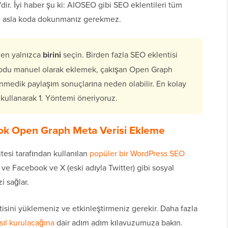
'dir. İyi haber şu ki: AIOSEO gibi SEO eklentileri tüm
ce asla koda dokunmanız gerekmez.
den yalnızca
birini
seçin. Birden fazla SEO eklentisi
 kodu manuel olarak eklemek, çakışan Open Graph
lenmedik paylaşım sonuçlarına neden olabilir. En kolay
kullanarak 1. Yöntemi öneriyoruz.
ok Open Graph Meta Verisi Ekleme
tesi tarafından kullanılan
popüler bir WordPress SEO
 ve Facebook ve X (eski adıyla Twitter) gibi sosyal
i sağlar.
isini yüklemeniz ve etkinleştirmeniz gerekir. Daha fazla
sıl kurulacağına
dair adım adım kılavuzumuza bakın.