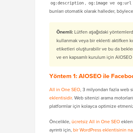
,
ve
og:description
og:image
og:url
bunları otomatik olarak halleder, böyle
Önemli:
Lütfen aşağıdaki yöntemler
kullanmak veya bir eklenti aktifken
etiketleri oluşturabilir ve bu da bek
ve en kapsamlı kurulum için AIOSEO 
Yöntem 1: AIOSEO ile Facebo
All in One SEO
, 3 milyondan fazla web si
eklentisidir
. Web sitenizi arama motorları
platformlar için kolayca optimize etmeniz
Öncelikle,
ücretsiz All in One SEO
eklent
ayrıntı için,
bir WordPress eklentisinin na