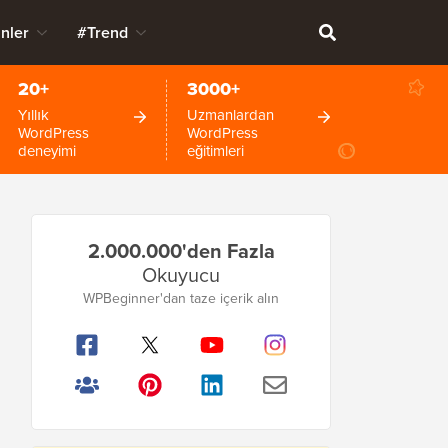
nler
#Trend
20+
3000+
Yıllık
Uzmanlardan
WordPress
WordPress
deneyimi
eğitimleri
Birincil
2.000.000'den Fazla
Kenar
Okuyucu
Çubuğu
WPBeginner'dan taze içerik alın