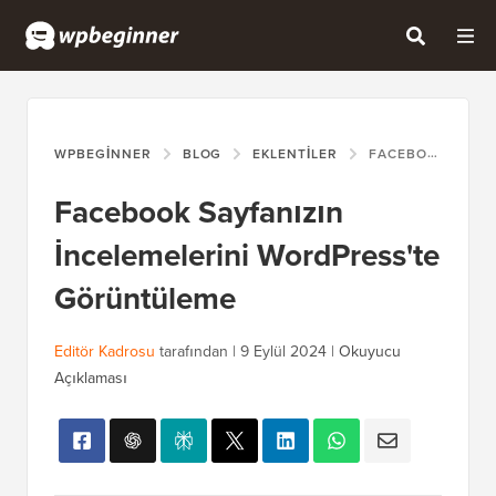
WPBEGINNER
BLOG
EKLENTILER
FACEBOOK SAYFANIZIN İNCELEMELERINI WORDPRESS'TE GÖRÜNTÜLEME
Facebook Sayfanızın
İncelemelerini WordPress'te
Görüntüleme
Editör Kadrosu
tarafından |
9 Eylül 2024
|
Okuyucu
Açıklaması