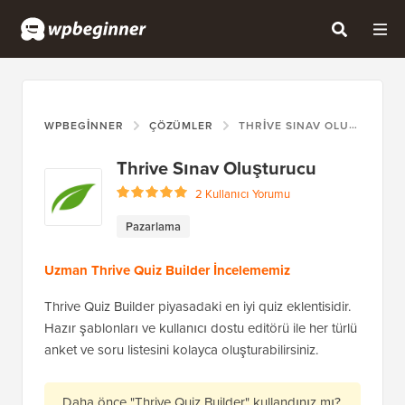
WPBEGINNER
ÇÖZÜMLER
THRIVE SINAV OLUŞTURUCU
Thrive Sınav Oluşturucu
2 Kullanıcı Yorumu
Pazarlama
Uzman Thrive Quiz Builder İncelememiz
Thrive Quiz Builder piyasadaki en iyi quiz eklentisidir.
Hazır şablonları ve kullanıcı dostu editörü ile her türlü
anket ve soru listesini kolayca oluşturabilirsiniz.
Daha önce "Thrive Quiz Builder" kullandınız mı?