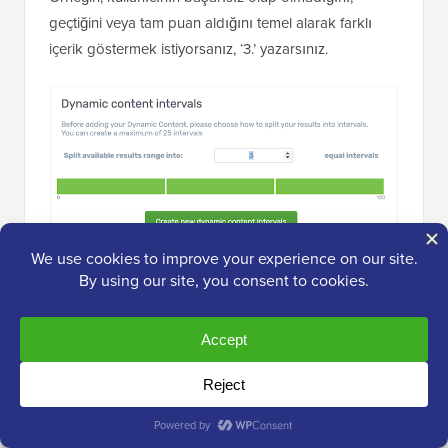
geçtiğini veya tam puan aldığını temel alarak farklı
içerik göstermek istiyorsanız, ‘3.’ yazarsınız.
Seçiminizi yaptıktan sonra, Thrive Quiz Builder
sayfanın altında bir çubuk gösterecektir.
Her bölüm farklı bir aralığı temsil eder.