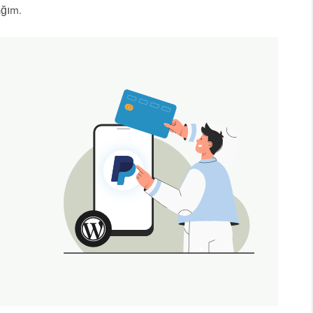
ağım.