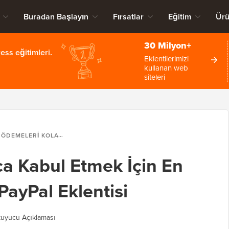
Buradan Başlayın
Fırsatlar
Eğitim
Ürü
30 Milyon+
ss eğitimleri.
Eklentilerimizi
kullanan web
siteleri
ÖDEMELERI KOLAYCA KABUL ETMEK İÇIN EN İYI 10 WORDPRESS PAYPAL EKLENTISI
a Kabul Etmek İçin En
PayPal Eklentisi
uyucu Açıklaması