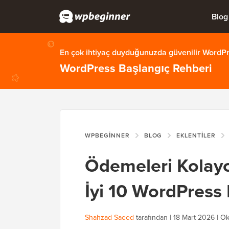
Blog
En çok ihtiyaç duyduğunuzda güvenilir WordPre
WordPress Başlangıç Rehberi
WPBEGINNER
BLOG
EKLENTILER
Ödemeleri Kolayc
İyi 10 WordPress 
Shahzad Saeed
tarafından |
18 Mart 2026
|
Ok