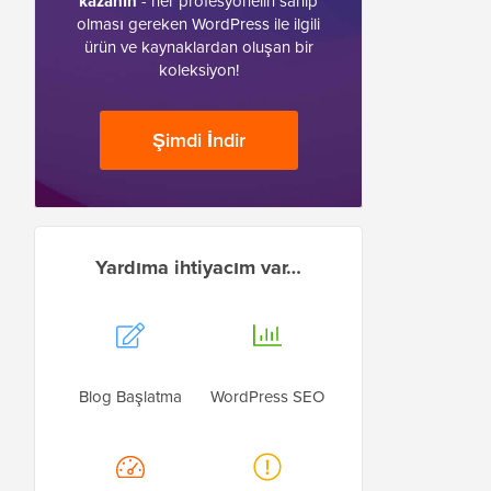
kazanın
- her profesyonelin sahip
olması gereken WordPress ile ilgili
ürün ve kaynaklardan oluşan bir
koleksiyon!
Şimdi İndir
Yardıma ihtiyacım var…
Blog Başlatma
WordPress SEO