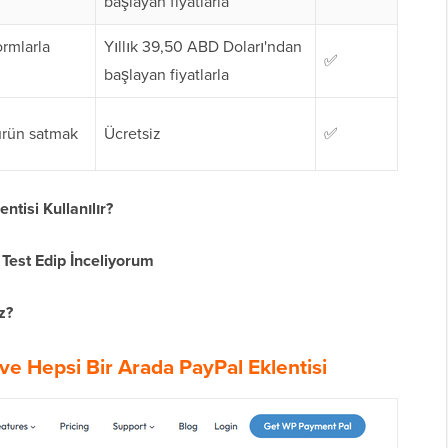
başlayan fiyatlarla
ormlarla
Yıllık 39,50 ABD Doları'ndan
✅
başlayan fiyatlarla
 ürün satmak
Ücretsiz
✅
tisi Kullanılır?
 Test Edip İnceliyorum
z?
ve Hepsi Bir Arada PayPal Eklentisi