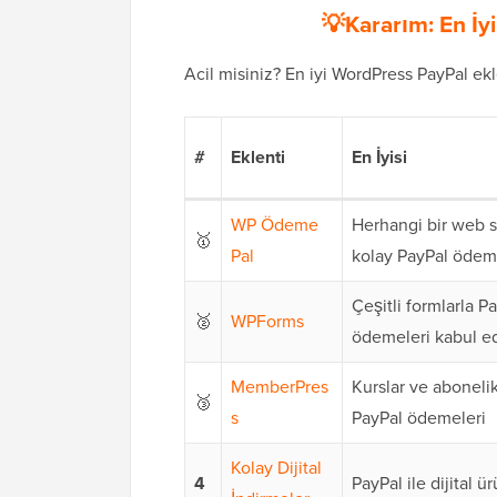
💡Kararım: En İy
Acil misiniz? En iyi WordPress PayPal ekle
#
Eklenti
En İyisi
WP Ödeme
Herhangi bir web si
🥇
Pal
kolay PayPal ödem
Çeşitli formlarla P
🥈
WPForms
ödemeleri kabul e
MemberPres
Kurslar ve abonelik
🥉
s
PayPal ödemeleri
Kolay Dijital
4
PayPal ile dijital ür