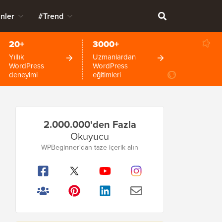
nler
#Trend
20+
3000+
Yıllık
Uzmanlardan
WordPress
WordPress
deneyimi
eğitimleri
Birincil
2.000.000'den Fazla
Kenar
Okuyucu
Çubuğu
WPBeginner'dan taze içerik alın