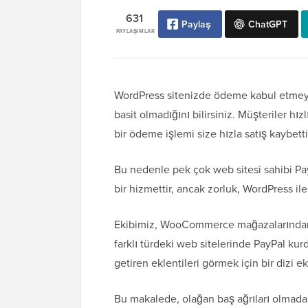
631
Paylaş
ChatGPT
PAYLAŞIMLAR
WordPress sitenizde ödeme kabul etmeye
basit olmadığını bilirsiniz. Müşteriler h
bir ödeme işlemi size hızla satış kaybettir
Bu nedenle pek çok web sitesi sahibi Pay
bir hizmettir, ancak zorluk, WordPress ile
Ekibimiz, WooCommerce mağazalarından di
farklı türdeki web sitelerinde PayPal ku
getiren eklentileri görmek için bir dizi ek
Bu makalede, olağan baş ağrıları olmada