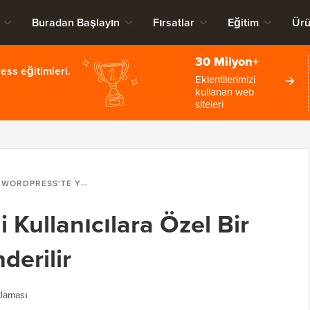
Buradan Başlayın
Fırsatlar
Eğitim
Ürü
30 Milyon+
ss eğitimleri.
Eklentilerimizi
kullanan web
siteleri
WORDPRESS'TE YENI KULLANICILARA ÖZEL BIR E-POSTA NASIL GÖNDERILIR
 Kullanıcılara Özel Bir
derilir
laması