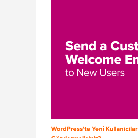
WordPress'te Yeni Kullanıcıla