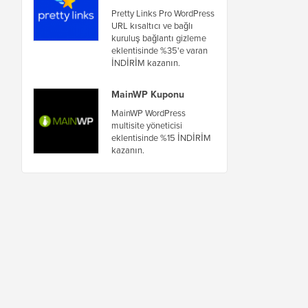
Pretty Links Pro WordPress
URL kısaltıcı ve bağlı
kuruluş bağlantı gizleme
eklentisinde %35'e varan
İNDİRİM kazanın.
MainWP Kuponu
MainWP WordPress
multisite yöneticisi
eklentisinde %15 İNDİRİM
kazanın.