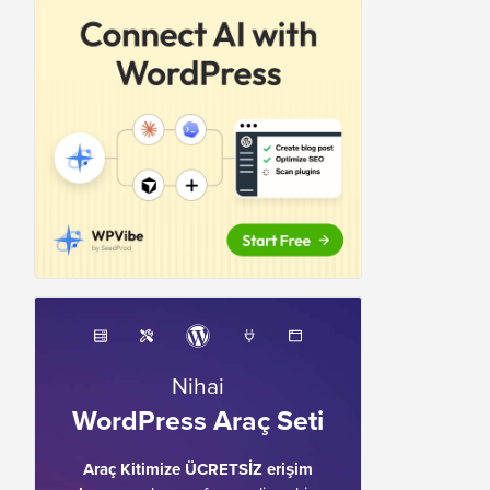
Nihai
WordPress Araç Seti
Araç Kitimize ÜCRETSİZ erişim