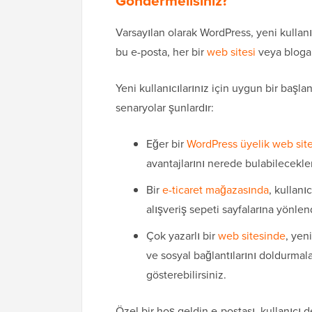
Göndermelisiniz?
Varsayılan olarak WordPress, yeni kullan
bu e-posta, her bir
web sitesi
veya bloga 
Yeni kullanıcılarınız için uygun bir başl
senaryolar şunlardır:
Eğer bir
WordPress üyelik web site
avantajlarını nerede bulabilecekler
Bir
e-ticaret mağazasında
, kullanı
alışveriş sepeti sayfalarına yönlend
Çok yazarlı bir
web sitesinde
, yen
ve sosyal bağlantılarını doldurmalar
gösterebilirsiniz.
Özel bir hoş geldin e-postası, kullanıcı d