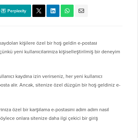
Perplexity
aydolan kişilere özel bir hoş geldin e-postası
ünkü yeni kullanıcılarınıza kişiselleştirilmiş bir deneyim
lanıcı kaydına izin verirseniz, her yeni kullanıcı
posta alır. Ancak, sitenize özel düzgün bir hoş geldiniz e-
ınıza özel bir karşılama e-postasını adım adım nasıl
lece onlara sitenize daha ilgi çekici bir giriş