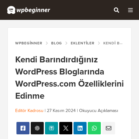
WPBEGINNER
BLOG
EKLENTILER
KENDI BARINDIRDIĞINIZ WORDPRESS BLOGLARINDA WORDPRESS.COM ÖZELLIKLERINI EDINME
Kendi Barındırdığınız
WordPress Bloglarında
WordPress.com Özelliklerini
Edinme
Editör Kadrosu
|
27 Kasım 2024
|
Okuyucu Açıklaması