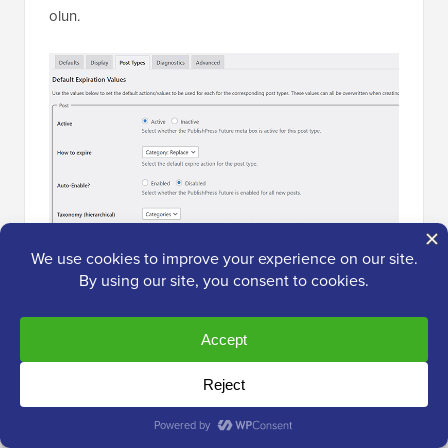
olun.
Son olarak, ayarlarınızı kaydetmek için ‘Değişiklikleri
kaydet’ düğmesine tıklamayı unutmayın.
Artık sona ermesini istediğiniz bir gönderiyi veya
sayfayı düzenleyebilirsiniz. Gönderi düzenleme
ekranında, 'Gönderi' panelinin altında yeni bir
'PublishPress Future' sekmesi göreceksiniz.