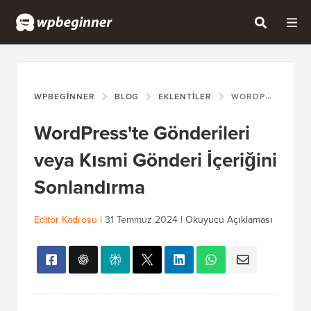
WPBEGINNER
BLOG
EKLENTILER
WORDPRESS'TE GÖNDERILERI VEYA KISMI GÖNDERI İÇERIĞINI SONLANDIRMA
WordPress'te Gönderileri
veya Kısmi Gönderi İçeriğini
Sonlandırma
Editör Kadrosu
|
31 Temmuz 2024
|
Okuyucu Açıklaması