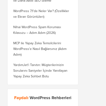
ve Daha Akıllı SEO İzleme
WordPress 7.1'de Neler Var? (Özellikler
ve Ekran Görüntüleri)
Nihai WordPress Spam Koruması
Kılavuzu – Adım Adım (2026)
MCP ile Yapay Zeka Temsilcilerini
WordPress'e Nasıl Bağlarsınız (Adım
Adım)
YardımJet'i Tanıtın: Müşterilerinizin
Sorularını Saniyeler İçinde Yanıtlayan
Yapay Zeka Sohbet Botu
Faydalı
WordPress Rehberleri