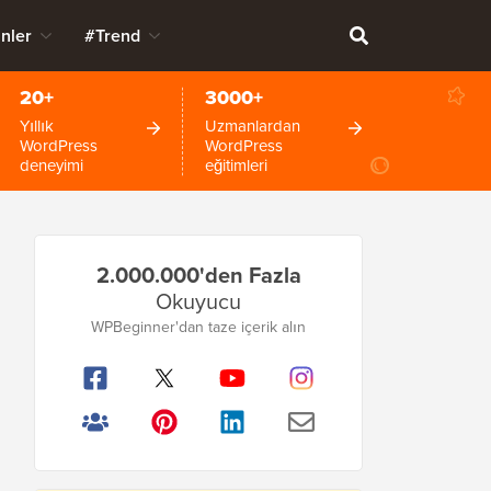
nler
#Trend
20+
3000+
Yıllık
Uzmanlardan
WordPress
WordPress
deneyimi
eğitimleri
Birincil
2.000.000'den Fazla
Kenar
Okuyucu
Çubuğu
WPBeginner'dan taze içerik alın