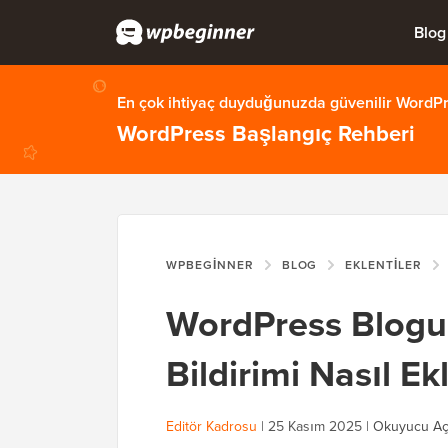
Blog
En çok ihtiyaç duyduğunuzda güvenilir WordPre
WordPress Başlangıç Rehberi
WPBEGINNER
BLOG
EKLENTILER
WordPress Blogu
Bildirimi Nasıl Ek
Editör Kadrosu
|
25 Kasım 2025
|
Okuyucu Aç