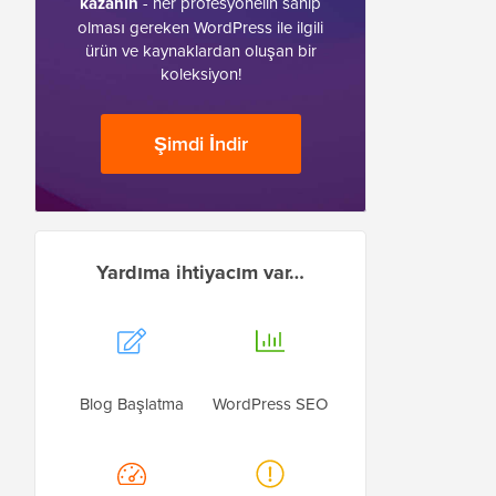
kazanın
- her profesyonelin sahip
olması gereken WordPress ile ilgili
ürün ve kaynaklardan oluşan bir
koleksiyon!
Şimdi İndir
Yardıma ihtiyacım var…
Blog Başlatma
WordPress SEO