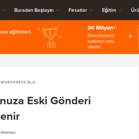
Buradan Başlayın
Fırsatlar
Eğitim
Ürü
30 Milyon+
ss eğitimleri.
Eklentilerimizi
kullanan web
siteleri
WORDPRESS BLOGUNUZA ESKI GÖNDERI BILDIRIMI NASIL EKLENIR
nuza Eski Gönderi
lenir
ıklaması