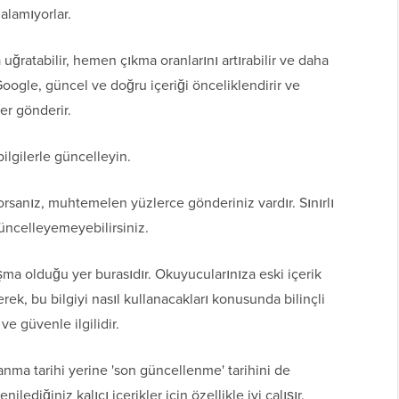
 alamıyorlar.
na uğratabilir, hemen çıkma oranlarını artırabilir ve daha
 Google, güncel ve doğru içeriği önceliklendirir ve
ler gönderir.
ilgilerle güncelleyin.
orsanız, muhtemelen yüzlerce gönderiniz vardır. Sınırlı
üncelleyemeyebilirsiniz.
laşma olduğu yer burasıdır. Okuyucularınıza eski içerik
rek, bu bilgiyi nasıl kullanacakları konusunda bilinçli
 ve güvenle ilgilidir.
lanma tarihi yerine 'son güncellenme' tarihini de
lediğiniz kalıcı içerikler için özellikle iyi çalışır.