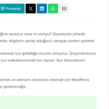
Perplexity
iğine sessizce zarar mı veriyor? Ziyaretçiler yıllardır
da, bilgilerin yanlış olduğunu varsayıp hemen ayrılırlar.
rmek için şeffaflığa öncelik veriyoruz. İzleyicilerimizin
eri için makalelerimizde her zaman ‘Son Güncelleme’
netmek ve sitenizin otoritesini artırmak için WordPress
yi göstereceğiz.