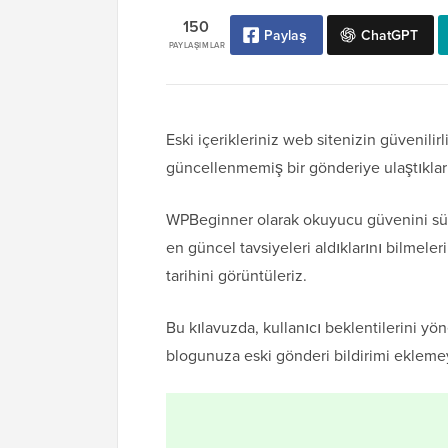
150
Paylaş
ChatGPT
PAYLAŞIMLAR
Eski içerikleriniz web sitenizin güvenilirl
güncellenmemiş bir gönderiye ulaştıkların
WPBeginner olarak okuyucu güvenini sürdü
en güncel tavsiyeleri aldıklarını bilmel
tarihini görüntüleriz.
Bu kılavuzda, kullanıcı beklentilerini yö
blogunuza eski gönderi bildirimi ekleme