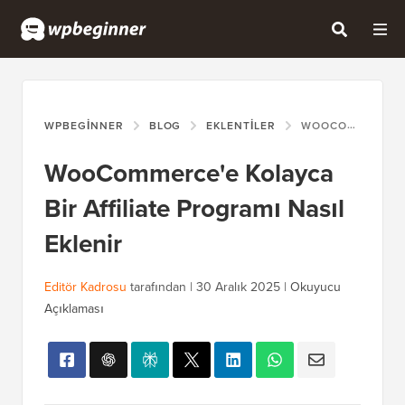
WPBEGINNER
BLOG
EKLENTILER
WOOCOMMERCE'E KOLAYCA BIR AFFILIATE PROGRAMI NASIL EKLENIR
WooCommerce'e Kolayca
Bir Affiliate Programı Nasıl
Eklenir
Editör Kadrosu
tarafından |
30 Aralık 2025
|
Okuyucu
Açıklaması