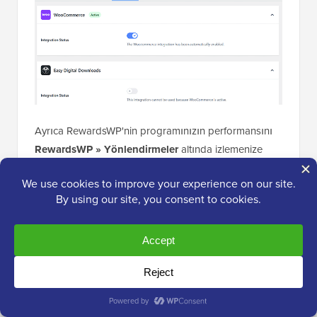
Ayrıca RewardsWP'nin programınızın performansını
RewardsWP » Yönlendirmeler
altında izlemenize
olanak tanımasını da seviyoruz. Tüm yönlendirmeleri,
kimin gönderdiğini, kimin aldığını ve durumlarını
görebilirsiniz.
Bu, en iyi savunucuları belirlemeyi ve zamanla daha
fazla yönlendirmeyi teşvik etmeyi kolaylaştırır.