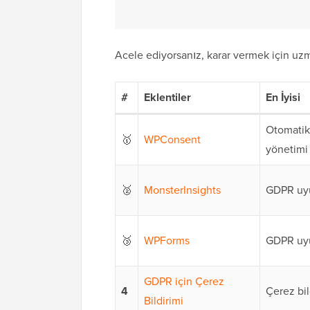
Acele ediyorsanız, karar vermek için uzm
#
Eklentiler
En İyisi
Otomatik 
🥇
WPConsent
yönetimi
🥈
MonsterInsights
GDPR uyu
🥉
WPForms
GDPR uyu
GDPR için Çerez
4
Çerez bil
Bildirimi