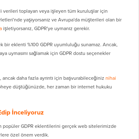
li verileri toplayan veya işleyen tüm kuruluşlar için
letleri'nde yaşıyorsanız ve Avrupa'da müşterileri olan bir
a
işletiyorsanız, GDPR'ye uymanız gerekir.
 tek bir eklenti %100 GDPR uyumluluğu sunamaz. Ancak,
asaya uymasını sağlamak için GDPR dostu seçenekler
 ancak daha fazla ayrıntı için başvurabileceğiniz
nihai
heye düştüğünüzde, her zaman bir internet hukuku
Edip İnceliyoruz
n popüler GDPR eklentilerini gerçek web sitelerimizde
rlere özel önem verdik.