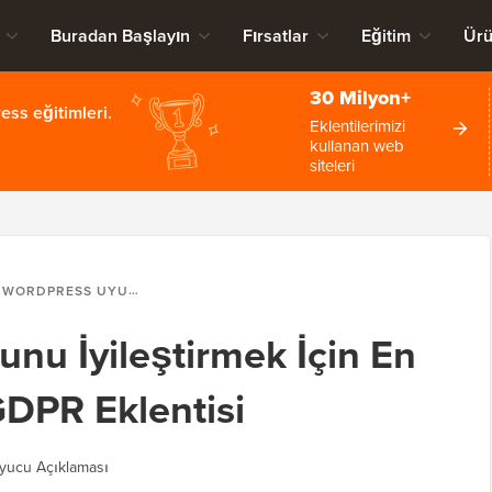
Buradan Başlayın
Fırsatlar
Eğitim
Ürü
30 Milyon+
ss eğitimleri.
Eklentilerimizi
kullanan web
siteleri
WORDPRESS UYUMUNU İYILEŞTIRMEK İÇIN EN İYI 9 WORDPRESS GDPR EKLENTISI
u İyileştirmek İçin En
GDPR Eklentisi
yucu Açıklaması