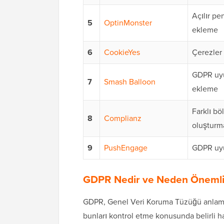
Açılır pen
5
OptinMonster
ekleme
6
CookieYes
Çerezler 
GDPR uyu
7
Smash Balloon
ekleme
Farklı bö
8
Complianz
oluşturm
9
PushEngage
GDPR uyu
GDPR Nedir ve Neden Önemli
GDPR, Genel Veri Koruma Tüzüğü anlamına
bunları kontrol etme konusunda belirli hak