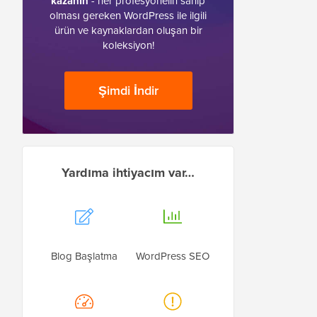
kazanın
- her profesyonelin sahip
olması gereken WordPress ile ilgili
ürün ve kaynaklardan oluşan bir
koleksiyon!
Şimdi İndir
Yardıma ihtiyacım var…
Blog Başlatma
WordPress SEO