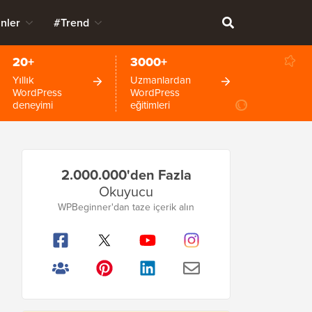
nler
#Trend
20+
3000+
Yıllık
Uzmanlardan
WordPress
WordPress
deneyimi
eğitimleri
Birincil
2.000.000'den Fazla
Kenar
Okuyucu
Çubuğu
WPBeginner'dan taze içerik alın