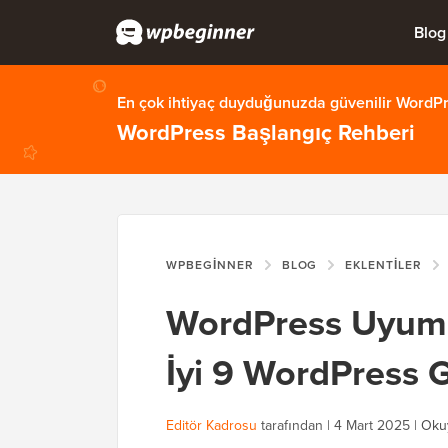
Blog
En çok ihtiyaç duyduğunuzda güvenilir WordPre
WordPress Başlangıç Rehberi
WPBEGINNER
BLOG
EKLENTILER
WordPress Uyumun
İyi 9 WordPress 
Editör Kadrosu
tarafından |
4 Mart 2025
|
Oku