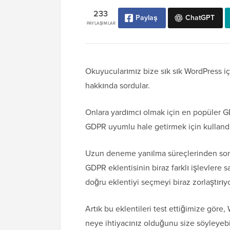
233
Paylaş
ChatGPT
PAYLAŞIMLAR
Okuyucularımız bize sık sık WordPress iç
hakkında sordular.
Onlara yardımcı olmak için en popüler GD
GDPR uyumlu hale getirmek için kulland
Uzun deneme yanılma süreçlerinden sonra
GDPR eklentisinin biraz farklı işlevlere s
doğru eklentiyi seçmeyi biraz zorlaştırıyo
Artık bu eklentileri test ettiğimize göre
neye ihtiyacınız olduğunu size söyleyebil