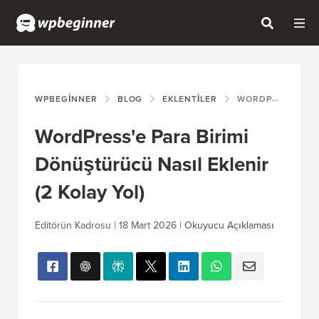
WPBEGINNER
BLOG
EKLENTILER
WORDPRESS'E PARA BIRIMI DÖNÜŞTÜRÜCÜ NASIL EKLENIR (2 KOLAY YOL)
WordPress'e Para Birimi
Dönüştürücü Nasıl Eklenir
(2 Kolay Yol)
Editörün Kadrosu |
18 Mart 2026
|
Okuyucu Açıklaması