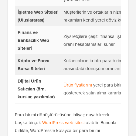
İşletme Web Siteleri
Müşterilerin ve ortakların hizmet maliy
(Uluslararası)
rakamları kendi yerel döviz kurlarınd
Finans ve
Ziyaretçilere çeşitli finansal işlemler 
Bankacılık Web
oranı hesaplamaları sunar.
Siteleri
Kripto ve Forex
Kullanıcıların kripto para birimleri, fiat
Borsa Siteleri
arasındaki dönüşüm oranlarını hızla h
Dijital Ürün
Ürün fiyatlarını
yerel para birimlerinde
Satıcıları (örn.
göstererek satın alma kararlarını daha n
kurslar, yazılımlar)
Para birimi dönüştürücüsüne ihtiyaç duyabilecek
başka birçok
WordPress web sitesi
olabilir. Bununla
birlikte, WordPress'e kolayca bir para birimi