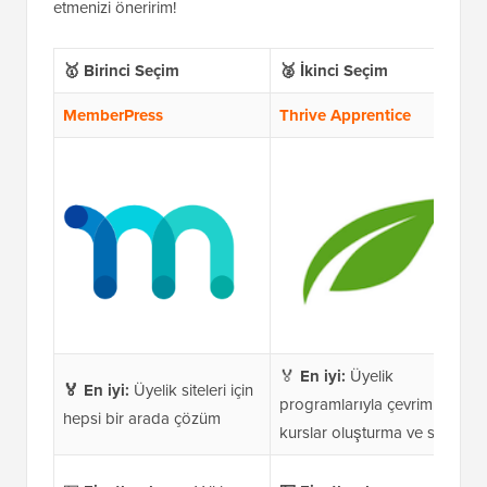
etmenizi öneririm!
🥇 Birinci Seçim
🥈 İkinci Seçim
MemberPress
Thrive Apprentice
🏅
En iyi:
Üyelik
🏅
En iyi:
Üyelik siteleri için
programlarıyla çevrimiçi
hepsi bir arada çözüm
kurslar oluşturma ve satma