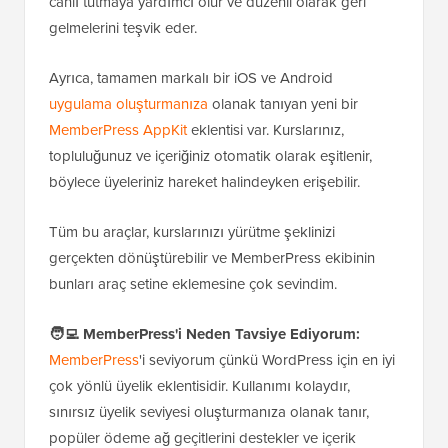
canlı tutmaya yardımcı olur ve düzenli olarak geri
gelmelerini teşvik eder.
Ayrıca, tamamen markalı bir iOS ve Android
uygulama oluşturmanıza
olanak tanıyan yeni bir
MemberPress AppKit
eklentisi var. Kurslarınız,
topluluğunuz ve içeriğiniz otomatik olarak eşitlenir,
böylece üyeleriniz hareket halindeyken erişebilir.
Tüm bu araçlar, kurslarınızı yürütme şeklinizi
gerçekten dönüştürebilir ve MemberPress ekibinin
bunları araç setine eklemesine çok sevindim.
🧑‍💻 MemberPress'i Neden Tavsiye Ediyorum:
MemberPress
'i seviyorum çünkü WordPress için en iyi
çok yönlü üyelik eklentisidir. Kullanımı kolaydır,
sınırsız üyelik seviyesi oluşturmanıza olanak tanır,
popüler ödeme ağ geçitlerini destekler ve içerik