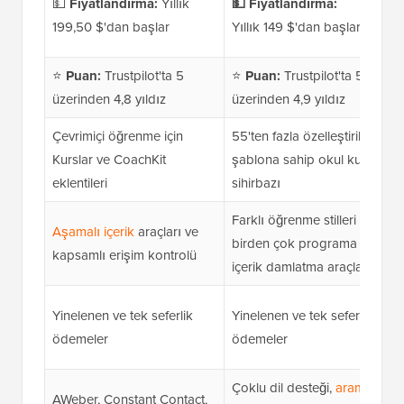
💵
Fiyatlandırma:
Yıllık
💵
Fiyatlandırma:
199,50 $'dan başlar
Yıllık 149 $'dan başlar
⭐
Puan:
Trustpilot'ta 5
⭐
Puan:
Trustpilot'ta 5
üzerinden 4,8 yıldız
üzerinden 4,9 yıldız
Çevrimiçi öğrenme için
55'ten fazla özelleştirilebilir
Kurslar ve CoachKit
şablona sahip okul kurulum
eklentileri
sihirbazı
Farklı öğrenme stilleri için
Aşamalı içerik
araçları ve
birden çok programa sahip
kapsamlı erişim kontrolü
içerik damlatma araçları
Yinelenen ve tek seferlik
Yinelenen ve tek seferlik
ödemeler
ödemeler
Çoklu dil desteği,
arama
AWeber, Constant Contact,