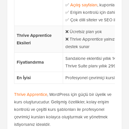
✅
Açılış sayfaları
, kuponlar ve paz
✅ Erişim kontrolü için dahili üyeli
✅ Çok dilli siteler ve SEO ile iyi çal
❌
Ücretsiz plan yok
Thrive Apprentice
❌
Thrive Apprentice yalnızca Strip
Eksileri
destek sunar
Sandalone eklentisi yıllık 149 ABD
Fiyatlandırma
Thrive Suite planı yıllık 299 ABD d
En İyisi
Profesyonel çevrimiçi kurslar olu
Thrive Apprentice
, WordPress için güçlü bir üyelik ve
kurs oluşturucudur. Gelişmiş özellikler, kolay erişim
kontrolü ve çeşitli kurs şablonları ile profesyonel
çevrimiçi kursları kolayca oluşturmak ve yönetmek
istiyorsanız idealdir.