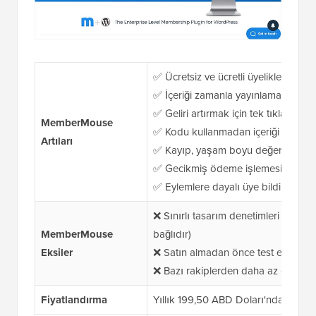
✅ Ücretsiz ve ücretli üyelikler oluş
✅ İçeriği zamanla yayınlamak için y
✅ Geliri artırmak için tek tıklamayla
MemberMouse
✅ Kodu kullanmadan içeriği kişiselle
Artıları
✅ Kayıp, yaşam boyu değer ve etkileş
✅ Gecikmiş ödeme işlemesini otomat
✅ Eylemlere dayalı üye bildirimleri 
❌ Sınırlı tasarım denetimleri (stil, 
MemberMouse
bağlıdır)
Eksiler
❌ Satın almadan önce test etmek içi
❌ Bazı rakiplerden daha az ödeme 
Fiyatlandırma
Yıllık 199,50 ABD Doları'ndan başlay