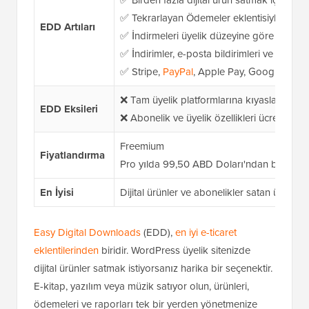
✅ Tekrarlayan Ödemeler eklentisiyle abonel
EDD
Artıları
✅ İndirmeleri üyelik düzeyine göre kısıtla
✅ İndirimler, e-posta bildirimleri ve satış ra
✅ Stripe,
PayPal
, Apple Pay, Google Pay v
❌ Tam üyelik platformlarına kıyasla sınırlı
EDD
Eksileri
❌ Abonelik ve üyelik özellikleri ücretli sürü
Freemium
Fiyatlandırma
Pro yılda 99,50 ABD Doları'ndan başlar
En İyisi
Dijital ürünler ve abonelikler satan üyelik si
Easy Digital Downloads
(EDD),
en iyi e-ticaret
eklentilerinden
biridir. WordPress üyelik sitenizde
dijital ürünler satmak istiyorsanız harika bir seçenektir.
E-kitap, yazılım veya müzik satıyor olun, ürünleri,
ödemeleri ve raporları tek bir yerden yönetmenize