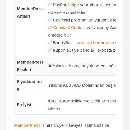
✅ PayPal,
Stripe
ve Authorize.net aracılığıyl
MemberPress
ödemeleri destekler
Artıları
✅ Çevrimiçi programları yürütmek için Kursla
✅
Constant Contact
ve Uncanny Automator g
entegre olur
✅ BuddyBoss,
podcast barındırma
ve harici
✅ Kuponlar, üye panoları, e-posta bildirimle
MemberPress
❌ Yalnızca birkaç büyük ödeme ağ geçidini 
Eksileri
Fiyatlandırm
Yıllık 199,50 ABD Doları'ndan başlayan fiyatla
a
Kurslar, abonelikler ve içerik koruması ile
En İyisi
siteleri
MemberPress
, sınırsız üyelik seviyesi satmanıza ve