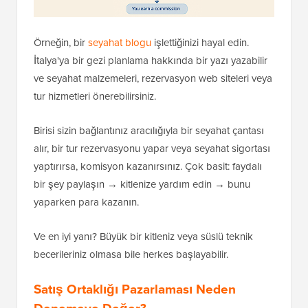
Örneğin, bir
seyahat blogu
işlettiğinizi hayal edin.
İtalya'ya bir gezi planlama hakkında bir yazı yazabilir
ve seyahat malzemeleri, rezervasyon web siteleri veya
tur hizmetleri önerebilirsiniz.
Birisi sizin bağlantınız aracılığıyla bir seyahat çantası
alır, bir tur rezervasyonu yapar veya seyahat sigortası
yaptırırsa, komisyon kazanırsınız. Çok basit: faydalı
bir şey paylaşın → kitlenize yardım edin → bunu
yaparken para kazanın.
Ve en iyi yanı? Büyük bir kitleniz veya süslü teknik
becerileriniz olmasa bile herkes başlayabilir.
Satış Ortaklığı Pazarlaması Neden