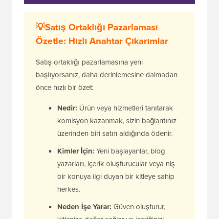
💡Satış Ortaklığı Pazarlaması
Özetle: Hızlı Anahtar Çıkarımlar
Satış ortaklığı pazarlamasına yeni
başlıyorsanız, daha derinlemesine dalmadan
önce hızlı bir özet:
Nedir:
Ürün veya hizmetleri tanıtarak
komisyon kazanmak, sizin bağlantınız
üzerinden biri satın aldığında ödenir.
Kimler İçin:
Yeni başlayanlar, blog
yazarları, içerik oluşturucular veya niş
bir konuya ilgi duyan bir kitleye sahip
herkes.
Neden İşe Yarar:
Güven oluşturur,