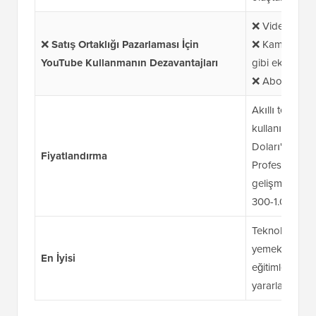
❌ Video oluşt
❌
Satış Ortaklığı Pazarlaması İçin
❌ Kamera, mik
YouTube Kullanmanın Dezavantajları
gibi ekipman g
❌ Abone kazanm
Akıllı telefon
kullanılıyors
Doları'ndan ba
Fiyatlandırma
Profesyonel k
gelişmiş düzen
300-1.000 ABD 
Teknoloji ürünl
yemek pişirme
En İyisi
eğitimlerden 
yararlanan nişl