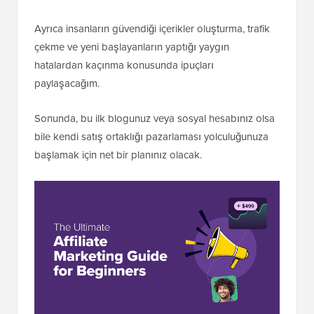
Ayrıca insanların güvendiği içerikler oluşturma, trafik
çekme ve yeni başlayanların yaptığı yaygın
hatalardan kaçınma konusunda ipuçları
paylaşacağım.
Sonunda, bu ilk blogunuz veya sosyal hesabınız olsa
bile kendi satış ortaklığı pazarlaması yolculuğunuza
başlamak için net bir planınız olacak.