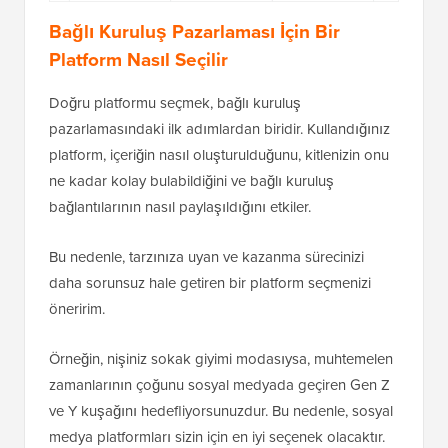
Bağlı Kuruluş Pazarlaması İçin Bir
Platform Nasıl Seçilir
Doğru platformu seçmek, bağlı kuruluş
pazarlamasındaki ilk adımlardan biridir. Kullandığınız
platform, içeriğin nasıl oluşturulduğunu, kitlenizin onu
ne kadar kolay bulabildiğini ve bağlı kuruluş
bağlantılarının nasıl paylaşıldığını etkiler.
Bu nedenle, tarzınıza uyan ve kazanma sürecinizi
daha sorunsuz hale getiren bir platform seçmenizi
öneririm.
Örneğin, nişiniz sokak giyimi modasıysa, muhtemelen
zamanlarının çoğunu sosyal medyada geçiren Gen Z
ve Y kuşağını hedefliyorsunuzdur. Bu nedenle, sosyal
medya platformları sizin için en iyi seçenek olacaktır.