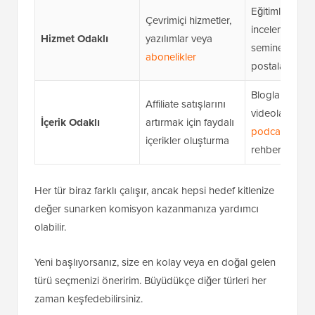
Eğitimler,
Çevrimiçi hizmetler,
incelemeler, 
Hizmet Odaklı
yazılımlar veya
seminerleri ve
abonelikler
postalar
Bloglar, YouT
Affiliate satışlarını
videoları,
İçerik Odaklı
artırmak için faydalı
podcast'ler
ve
içerikler oluşturma
rehberler
Her tür biraz farklı çalışır, ancak hepsi hedef kitlenize
değer sunarken komisyon kazanmanıza yardımcı
olabilir.
Yeni başlıyorsanız, size en kolay veya en doğal gelen
türü seçmenizi öneririm. Büyüdükçe diğer türleri her
zaman keşfedebilirsiniz.