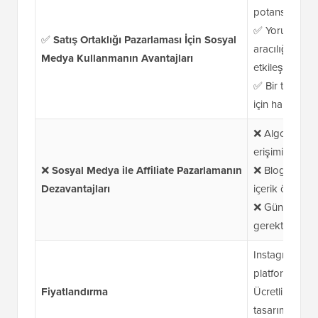
potansiyeli
✅ Yorumlar, D
✅
Satış Ortaklığı Pazarlaması İçin Sosyal
aracılığıyla h
Medya Kullanmanın Avantajları
etkileşim
✅ Bir topluluk
için harika
❌ Algoritma de
erişimi etkileye
❌
Sosyal Medya ile Affiliate Pazarlamanın
❌ Bloglara ve
Dezavantajları
içerik ömrü
❌ Güncel kalm
gerektirir
Instagram, Tik
platformlarda 
Fiyatlandırma
Ücretli reklam
tasarım yazılım