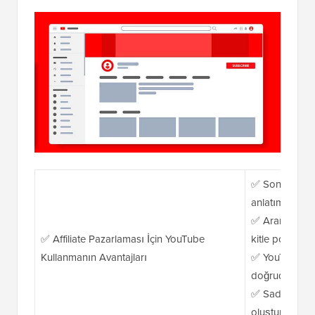
✅ Son derece i
anlatımı için h
✅ Arama ve öne
✅ Affiliate Pazarlaması İçin YouTube
kitle potansiye
Kullanmanın Avantajları
✅ YouTube İş 
doğrudan para
✅ Sadık bir a
oluşturmak içi