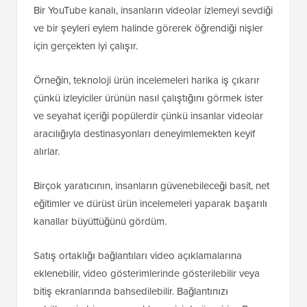
Bir YouTube kanalı, insanların videolar izlemeyi sevdiği
ve bir şeyleri eylem halinde görerek öğrendiği nişler
için gerçekten iyi çalışır.
Örneğin, teknoloji ürün incelemeleri harika iş çıkarır
çünkü izleyiciler ürünün nasıl çalıştığını görmek ister
ve seyahat içeriği popülerdir çünkü insanlar videolar
aracılığıyla destinasyonları deneyimlemekten keyif
alırlar.
Birçok yaratıcının, insanların güvenebileceği basit, net
eğitimler ve dürüst ürün incelemeleri yaparak başarılı
kanallar büyüttüğünü gördüm.
Satış ortaklığı bağlantıları video açıklamalarına
eklenebilir, video gösterimlerinde gösterilebilir veya
bitiş ekranlarında bahsedilebilir. Bağlantınızı