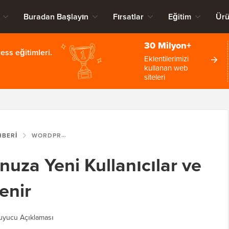
Buradan Başlayın
Fırsatlar
Eğitim
Ürü
30 Milyon+
ss eğitimleri.
Eklentilerimizi
kullanan web
siteleri
HBERI
WORDPRESS BLOGUNUZA YENI KULLANICILAR VE YAZARLAR NASIL EKLENIR
uza Yeni Kullanıcılar ve
enir
yucu Açıklaması