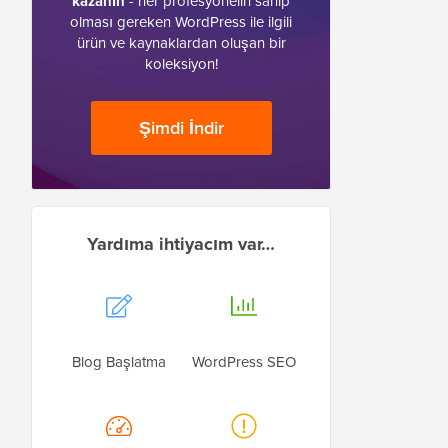
kazanın
- her profesyonelin sahip
olması gereken WordPress ile ilgili
ürün ve kaynaklardan oluşan bir
koleksiyon!
Şimdi İndir
Yardıma ihtiyacım var…
Blog Başlatma
WordPress SEO