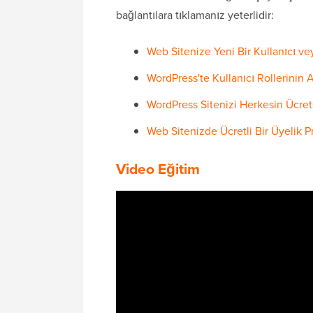
bağlantılara tıklamanız yeterlidir:
Web Sitenize Yeni Bir Kullanıcı v
WordPress'te Kullanıcı Rollerinin 
WordPress Sitenizi Herkesin Ücre
Web Sitenizde Ücretli Bir Üyelik 
Video Eğitim