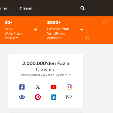
nler
#Trend
20+
3000+
Yıllık
Uzmanlardan
WordPress
WordPress
deneyimi
eğitimleri
Birincil
2.000.000'den Fazla
Kenar
Okuyucu
Çubuğu
WPBeginner'dan taze içerik alın