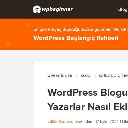
Blog
En çok ihtiyaç duyduğunuzda güvenilir WordPre
WordPress Başlangıç Rehberi
WPBEGINNER
BLOG
BAŞLANGIÇ RE
WordPress Blogun
Yazarlar Nasıl Ekl
Editör Kadrosu
tarafından |
17 Eylül 2024
|
Oku