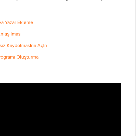
eya Yazar Ekleme
Anlaşılması
tsiz Kaydolmasına Açın
Programı Oluşturma