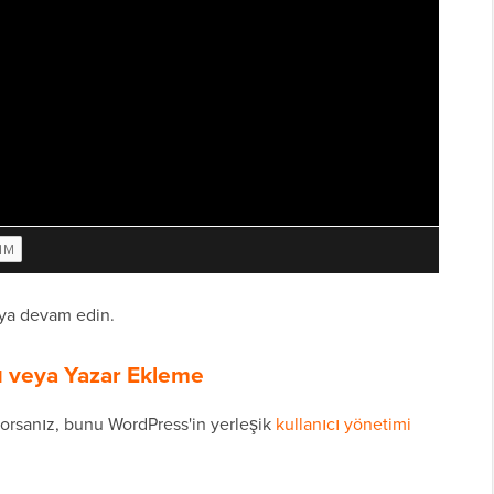
maya devam edin.
cı veya Yazar Ekleme
yorsanız, bunu WordPress'in yerleşik
kullanıcı yönetimi