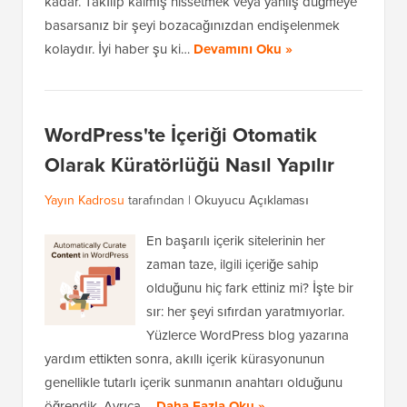
kadar. Takılıp kalmış hissetmek veya yanlış düğmeye
basarsanız bir şeyi bozacağınızdan endişelenmek
kolaydır. İyi haber şu ki…
Devamını Oku »
WordPress'te İçeriği Otomatik
Olarak Küratörlüğü Nasıl Yapılır
Yayın Kadrosu
tarafından |
Okuyucu Açıklaması
En başarılı içerik sitelerinin her
zaman taze, ilgili içeriğe sahip
olduğunu hiç fark ettiniz mi? İşte bir
sır: her şeyi sıfırdan yaratmıyorlar.
Yüzlerce WordPress blog yazarına
yardım ettikten sonra, akıllı içerik kürasyonunun
genellikle tutarlı içerik sunmanın anahtarı olduğunu
öğrendik. Ayrıca,…
Daha Fazla Oku »