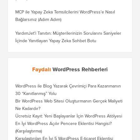
MCP ile Yapay Zeka Temsilcilerini WordPress'e Nasıl
Bağlarsınız (Adım Adım)
YardımJet'i Tanıtın: Müşterilerinizin Sorularını Saniyeler
İçinde Yanıtlayan Yapay Zeka Sohbet Botu
Faydalı
WordPress Rehberleri
WordPress ile Blog Yazarak Çevrimiçi Para Kazanmanın
Blogunu
30 “Kanıtlanmış” Yolu
Doğru T
Bir WordPress Web Sitesi Oluşturmanın Gerçek Maliyeti
SEO Kay
Ne Kadardır?
Nasıl D
Ücretsiz Kayıt: Yeni Başlayanlar İçin WordPress Atölyesi
Blogger
Geçiş Na