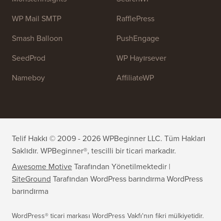
OptinMonster
Duplicator
WPForms
WP Simple Pay
All in One SEO
Kolay Dijital İndirmeler
MonsterInsights
SearchWP
WP Mail SMTP
RafflePress
Smash Balloon
PushEngage
SeedProd
WP Hayırsever
Nameboy
AffiliateWP