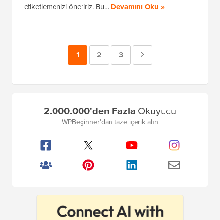
etiketlemenizi öneririz. Bu…
Devamını Oku »
Sayfa
1
Sayfa
2
Sayfa
3
Sonraki
Sayfa
Birincil
2.000.000'den Fazla
Okuyucu
Kenar
WPBeginner'dan taze içerik alın
Çubuğu