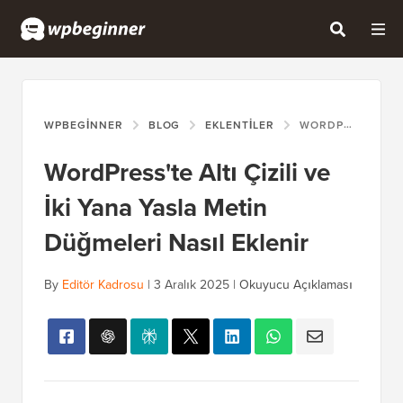
WPBEGINNER
BLOG
EKLENTILER
WORDPRESS'TE ALTI ÇIZILI VE İKI YANA YASLA METIN DÜĞMELERI NASIL EKLENIR
WordPress'te Altı Çizili ve
İki Yana Yasla Metin
Düğmeleri Nasıl Eklenir
By
Editör Kadrosu
|
3 Aralık 2025
|
Okuyucu Açıklaması