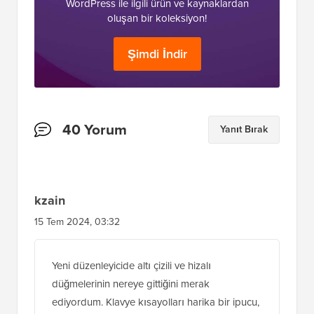
WordPress ile ilgili ürün ve kaynaklardan
oluşan bir koleksiyon!
Şimdi İndir
Okuyucu
40 Yorum
Yanıt Bırak
Etkileşimleri
kzain
15 Tem 2024, 03:32
Yeni düzenleyicide altı çizili ve hizalı
düğmelerinin nereye gittiğini merak
ediyordum. Klavye kısayolları harika bir ipucu,