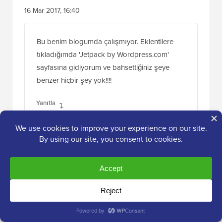
16 Mar 2017, 16:40
Bu benim blogumda çalışmıyor. Eklentilere
tıkladığımda 'Jetpack by Wordpress.com'
sayfasına gidiyorum ve bahsettiğiniz şeye
benzer hiçbir şey yok!!!!
Yanıtla
Aayush Bhaskar
12 Ara 2017, 00:48
Site Dashboard'a gidiyor olmalısınız,
Network Admin Area'ya değil. Ana Sayfa