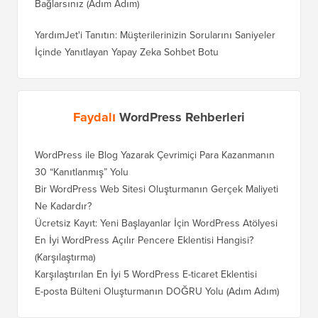
Bağlarsınız (Adım Adım)
YardımJet'i Tanıtın: Müşterilerinizin Sorularını Saniyeler
İçinde Yanıtlayan Yapay Zeka Sohbet Botu
Faydalı
WordPress Rehberleri
WordPress ile Blog Yazarak Çevrimiçi Para Kazanmanın
Blogunu
30 “Kanıtlanmış” Yolu
Doğru T
Bir WordPress Web Sitesi Oluşturmanın Gerçek Maliyeti
SEO Kay
Ne Kadardır?
Nasıl D
Ücretsiz Kayıt: Yeni Başlayanlar İçin WordPress Atölyesi
Blogger
Geçiş Na
En İyi WordPress Açılır Pencere Eklentisi Hangisi?
(Karşılaştırma)
Wix'ten
Adım)