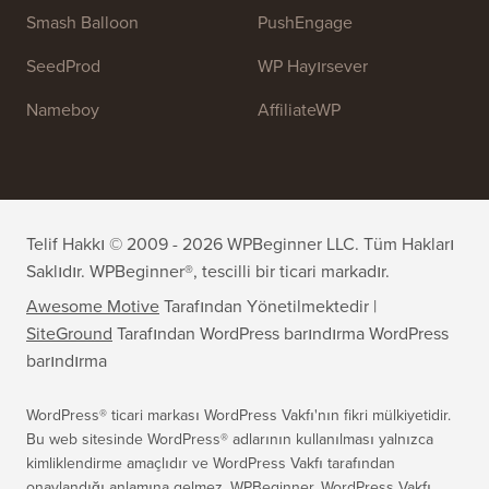
OptinMonster
Duplicator
WPForms
WP Simple Pay
All in One SEO
Kolay Dijital İndirmeler
MonsterInsights
SearchWP
WP Mail SMTP
RafflePress
Smash Balloon
PushEngage
SeedProd
WP Hayırsever
Nameboy
AffiliateWP
Telif Hakkı © 2009 - 2026 WPBeginner LLC. Tüm Hakları