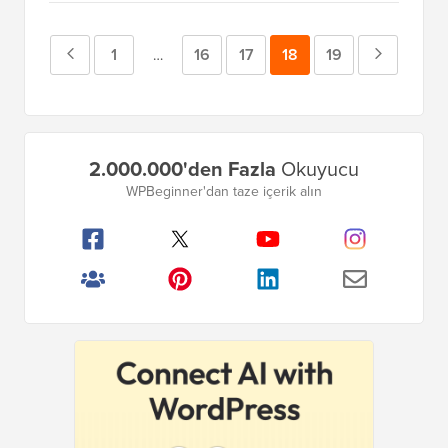
Önceki
Sayfa
1
Sayfa
16
Sayfa
17
Sayfa
18
Sayfa
19
Sonraki
Geçici
…
sayfalar
Sayfa
Sayfa
atlandı
Birincil
2.000.000'den Fazla
Okuyucu
Kenar
WPBeginner'dan taze içerik alın
Çubuğu