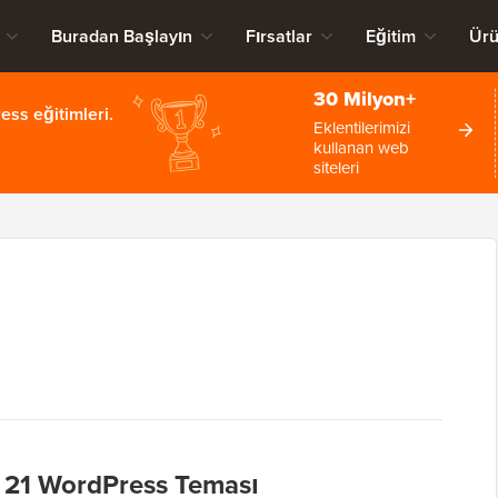
Buradan Başlayın
Fırsatlar
Eğitim
Ürü
30 Milyon+
ss eğitimleri.
Eklentilerimizi
kullanan web
siteleri
yi 21 WordPress Teması