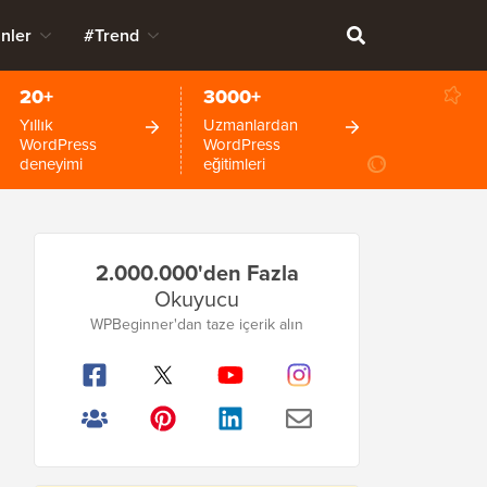
nler
#Trend
20+
3000+
Yıllık
Uzmanlardan
WordPress
WordPress
deneyimi
eğitimleri
Birincil
2.000.000'den Fazla
Kenar
Okuyucu
Çubuğu
WPBeginner'dan taze içerik alın