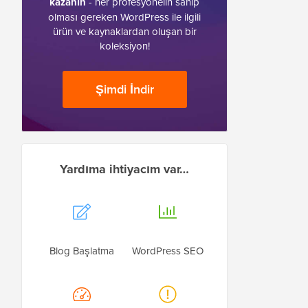
kazanın
- her profesyonelin sahip
olması gereken WordPress ile ilgili
ürün ve kaynaklardan oluşan bir
koleksiyon!
Şimdi İndir
Yardıma ihtiyacım var…
Blog Başlatma
WordPress SEO