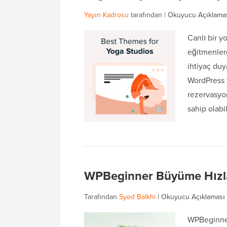
Yayın Kadrosu
tarafından |
Okuyucu Açıklama
Canlı bir y
eğitmenlerd
ihtiyaç duy
WordPress t
rezervasyon
sahip olabi
WPBeginner Büyüme Hızla
Tarafından
Syed Balkhi
|
Okuyucu Açıklaması
WPBeginner