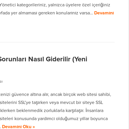
 Yönetici kategorileriniz, yalnızca üyelere özel içeriğiniz
yfada yer almaması gereken konularınız varsa…
Devamını
runları Nasıl Giderilir (Yeni
sı
enizi güvence altına alır, ancak birçok web sitesi sahibi,
itelerini SSL'ye taşırken veya mevcut bir siteye SSL
 eklerken beklenmedik zorluklarla karşılaşır. İnsanlara
siteleri konusunda yardımcı olduğumuz yıllar boyunca
…
Devamını Oku »