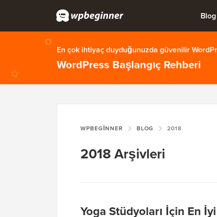
Blog
En çok ihtiyaç duyduğunuzda güvenilir WordPre
WordPress Başlangıç Rehberi
WPBEGINNER
BLOG
2018
2018 Arşivleri
Yoga Stüdyoları İçin En İ