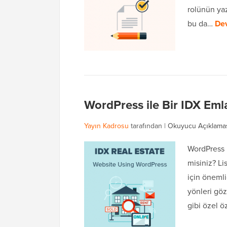
rolünün yaz
bu da…
De
WordPress ile Bir IDX Eml
Yayın Kadrosu
tarafından |
Okuyucu Açıklama
WordPress k
misiniz? Li
için önemli
yönleri göz
gibi özel ö