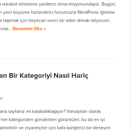
a rekabet etmesine yardımcı olma misyonundayız. Bugün,
ri yeni büyüme hızlandırıcı fonumuzla WordPress işletme
 taşımak için heyecan verici bir adım atmak istiyorum.
rular…
Devamını Oku »
 Bir Kategoriyi Nasıl Hariç
sı
na sayfanız mı kalabalıklaşıyor? Varsayılan olarak
her kategoriden gönderileri görüntüler, bu da en iyi
gömebilir ve ziyaretçiler için kafa karıştırıcı bir deneyim