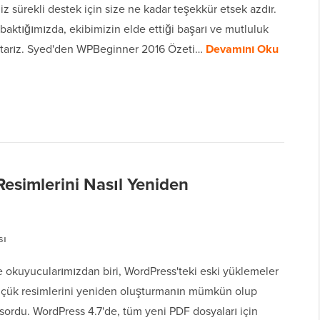
iz sürekli destek için size ne kadar teşekkür etsek azdır.
 baktığımızda, ekibimizin elde ettiği başarı ve mutluluk
ttarız. Syed'den WPBeginner 2016 Özeti…
Devamını Oku
esimlerini Nasıl Yeniden
sı
 okuyucularımızdan biri, WordPress'teki eski yüklemeler
üçük resimlerini yeniden oluşturmanın mümkün olup
sordu. WordPress 4.7'de, tüm yeni PDF dosyaları için