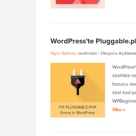
WordPress'te Pluggable.ph
Yayın Kadrosu
tarafından |
Okuyucu Açıklama
WordPress't
özellikle n
bozucu olab
özel kod pa
WPBeginner
Oku »