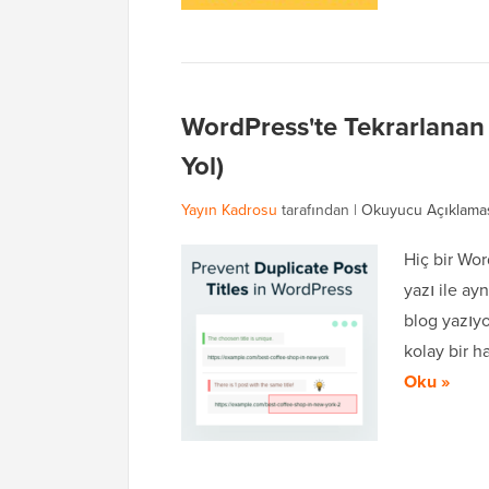
WordPress'te Tekrarlanan 
Yol)
Yayın Kadrosu
tarafından |
Okuyucu Açıklama
Hiç bir Wor
yazı ile ayn
blog yazıyo
kolay bir h
Oku »