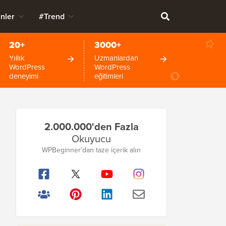
nler
#Trend
20+
3000+
Yıllık
Uzmanlardan
WordPress
WordPress
deneyimi
eğitimleri
Birincil
2.000.000'den Fazla
Kenar
Okuyucu
Çubuğu
WPBeginner'dan taze içerik alın