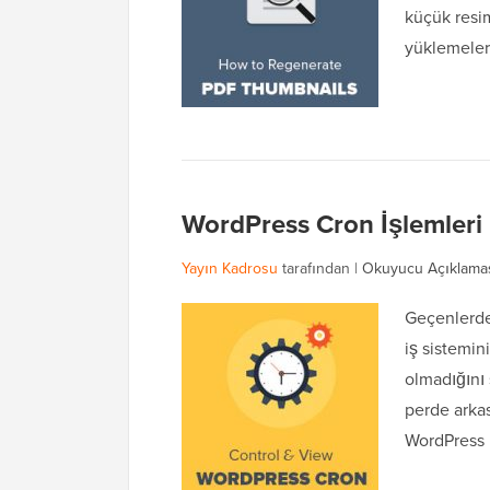
küçük resim
yüklemeler
WordPress Cron İşlemleri N
Yayın Kadrosu
tarafından |
Okuyucu Açıklama
Geçenlerde
iş sistemi
olmadığını 
perde arkas
WordPress 