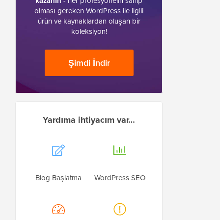
kazanın
- her profesyonelin sahip
olması gereken WordPress ile ilgili
ürün ve kaynaklardan oluşan bir
koleksiyon!
Şimdi İndir
Yardıma ihtiyacım var…
Blog Başlatma
WordPress SEO