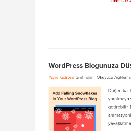
ÖNE ÇIK
WordPress Blogunuza Düşe
Yayın Kadrosu
tarafından |
Okuyucu Açıklama
Düşen kar t
yaratmaya y
getirebilir
animasyonla
yavaşlatma