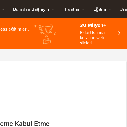
Buradan Başlayın
Fırsatlar
Eğitim
Ürü
30 Milyon+
ss eğitimleri.
Eklentilerimizi
kullanan web
siteleri
K
Ödeme Kabul Etme