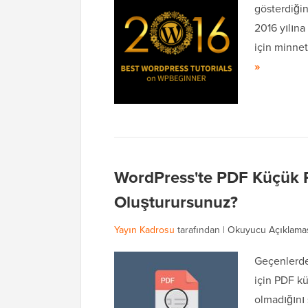
gösterdiğin
2016 yılına
için minne
»
WordPress'te PDF Küçük R
Oluşturursunuz?
Yayın Kadrosu
tarafından |
Okuyucu Açıklama
Geçenlerde
için PDF k
olmadığını 