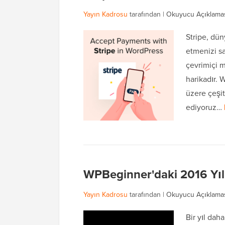
Yayın Kadrosu
tarafından |
Okuyucu Açıklama
Stripe, dü
etmenizi s
çevrimiçi m
harikadır. 
üzere çeşit
ediyoruz…
WPBeginner'daki 2016 Yılı
Yayın Kadrosu
tarafından |
Okuyucu Açıklama
Bir yıl dah