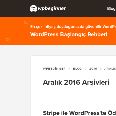
Blog
En çok ihtiyaç duyduğunuzda güvenilir WordPre
WordPress Başlangıç Rehberi
WPBEGINNER
BLOG
2016
ARALI
Aralık 2016 Arşivleri
Stripe ile WordPress'te 