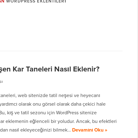
AN
WORDPRESS EKLENTILERI
n Kar Taneleri Nasıl Eklenir?
sı
aneleri, web sitenizde tatil neşesi ve heyecanı
ardımcı olarak onu görsel olarak daha çekici hale
. Bu, kış ve tatil sezonu için WordPress sitenize
r eklemenin eğlenceli bir yoludur. Ancak, bu efektleri
dan nasıl ekleyeceğinizi bilmek…
Devamını Oku »