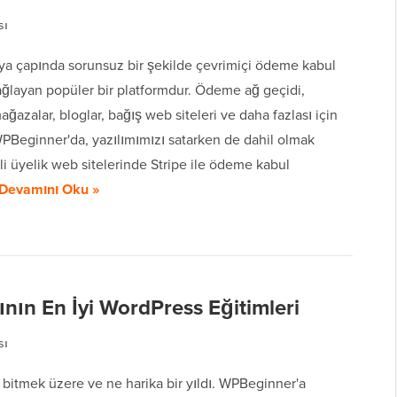
sı
nya çapında sorunsuz bir şekilde çevrimiçi ödeme kabul
ağlayan popüler bir platformdur. Ödeme ağ geçidi,
ağazalar, bloglar, bağış web siteleri ve daha fazlası için
WPBeginner'da, yazılımımızı satarken de dahil olmak
li üyelik web sitelerinde Stripe ile ödeme kabul
Devamını Oku »
nın En İyi WordPress Eğitimleri
sı
a bitmek üzere ve ne harika bir yıldı. WPBeginner'a