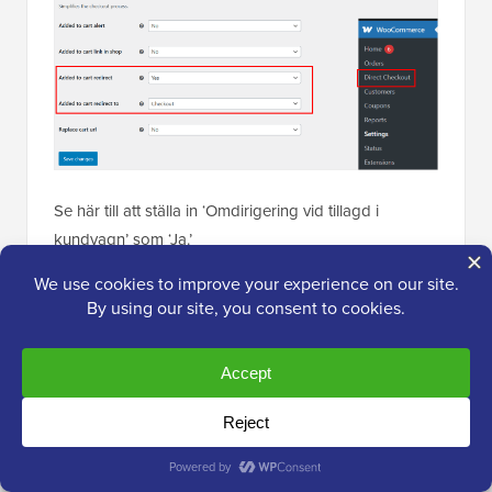
Se här till att ställa in ‘Omdirigering vid tillagd i
kundvagn’ som ‘Ja.’
Därefter, i inställningen 'Omdirigering till efter tillagd i
varukorgen', välj 'Kassa' från rullgardinsmenyn. Nu
kommer kunderna att omdirigeras till din kassasida
omedelbart efter att ha klickat på knappen 'Lägg till i
varukorgen'.
Det finns också ett par valfria inställningar. En är