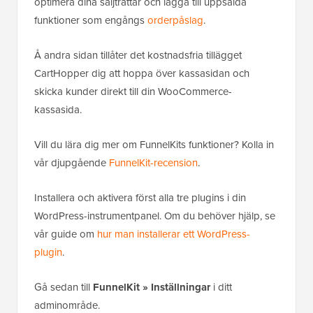
optimera dina säljtrattar och lägga till uppsålda
funktioner som engångs
orderpåslag
.
Å andra sidan tillåter det kostnadsfria tillägget
CartHopper dig att hoppa över kassasidan och
skicka kunder direkt till din WooCommerce-
kassasida.
Vill du lära dig mer om FunnelKits funktioner? Kolla in
vår djupgående
FunnelKit-recension
.
Installera och aktivera först alla tre plugins i din
WordPress-instrumentpanel. Om du behöver hjälp, se
vår guide om
hur man installerar ett WordPress-
plugin
.
Gå sedan till
FunnelKit » Inställningar
i ditt
adminområde.