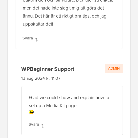
bakom den och så vidare. Det låter så enkelt,
men det hade inte slagit mig att göra det
ännu. Det här är ett riktigt bra tips, och jag
uppskattar det!
Svara
WPBeginner Support
ADMIN
13 aug 2024 kl. 11:07
Glad we could show and explain how to
set up a Media Kit page
Svara