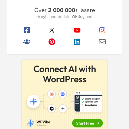
Primär
Över
2 000 000+
läsare
sidofält
Få nytt innehåll från WPBeginner