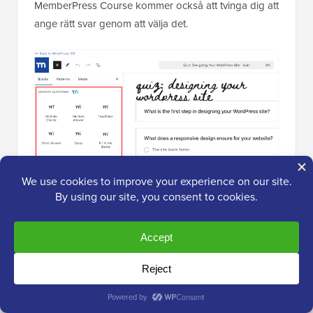
MemberPress Course kommer också att tvinga dig att
ange rätt svar genom att välja det.
Du kan nu kontrollera quizinställningarna i
högerpanelen. Här kan du ställa in:
Godkänt resultat.
Du kan fritt definiera
minimipoängen som användare behöver för att
bli godkända, vilket gör quizet så enkelt eller